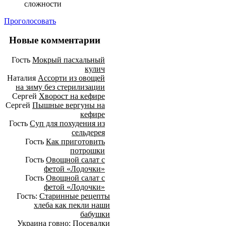
сложности
Проголосовать
Новые комментарии
Гость
Мокрый пасхальный
кулич
Наталия
Ассорти из овощей
на зиму без стерилизации
Сергей
Хворост на кефире
Сергей
Пышные вергуны на
кефире
Гость
Суп для похудения из
сельдерея
Гость
Как приготовить
потрошки
Гость
Овощной салат с
фетой «Лодочки»
Гость
Овощной салат с
фетой «Лодочки»
Гость:
Старинные рецепты
хлеба как пекли наши
бабушки
Украина говно:
Посевалки