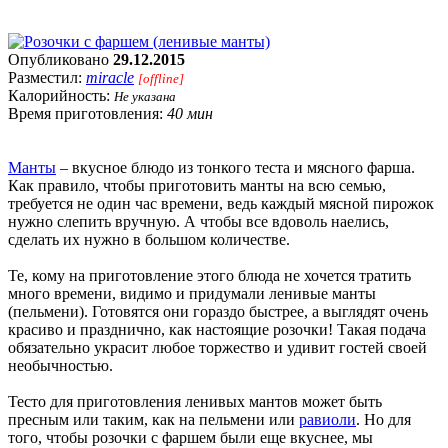
Опубликовано
29.12.2015
Разместил:
miracle
[offline]
Калорийность:
Не указана
Время приготовления:
40 мин
Манты
– вкусное блюдо из тонкого теста и мясного фарша.
Как правило, чтобы приготовить манты на всю семью,
требуется не один час времени, ведь каждый мясной пирожок
нужно слепить вручную. А чтобы все вдоволь наелись,
сделать их нужно в большом количестве.
Те, кому на приготовление этого блюда не хочется тратить
много времени, видимо и придумали ленивые манты
(пельмени). Готовятся они гораздо быстрее, а выглядят очень
красиво и празднично, как настоящие розочки! Такая подача
обязательно украсит любое торжество и удивит гостей своей
необычностью.
Тесто для приготовления ленивых мантов может быть
пресным или таким, как на пельмени или
равиоли
. Но для
того, чтобы розочки с фаршем были еще вкуснее, мы