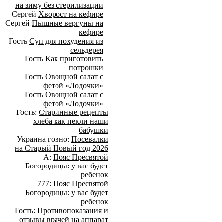
на зиму без стерилизации
Сергей
Хворост на кефире
Сергей
Пышные вергуны на
кефире
Гость
Суп для похудения из
сельдерея
Гость
Как приготовить
потрошки
Гость
Овощной салат с
фетой «Лодочки»
Гость
Овощной салат с
фетой «Лодочки»
Гость:
Старинные рецепты
хлеба как пекли наши
бабушки
Украина говно:
Посевалки
на Старый Новый год 2026
А:
Пояс Пресвятой
Богородицы: у вас будет
ребенок
777:
Пояс Пресвятой
Богородицы: у вас будет
ребенок
Гость:
Противопоказания и
отзывы врачей на аппарат