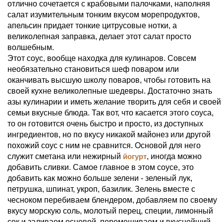
отлично сочетается с крабовыми палочками, наполняя
салат изумительным тонким вкусом морепродуктов,
апельсин придает тонкие цитрусовые нотки, а
великолепная заправка, делает этот салат просто
волшебным.
Этот соус, вообще находка для кулинаров. Совсем
необязательно становиться шеф поваром или
оканчивать высшую школу поваров, чтобы готовить на
своей кухне великолепные шедевры. Достаточно знать
азы кулинарии и иметь желание творить для себя и своей
семьи вкусные блюда. Так вот, что касается этого соуса,
то он готовится очень быстро и просто, из доступных
ингредиентов, но по вкусу никакой майонез или другой
похожий соус с ним не сравнится. Основой для него
служит сметана или нежирный
йогурт
, иногда можно
добавить сливки. Самое главное в этом соусе, это
добавить как можно больше зелени - зеленый лук,
петрушка, шпинат, укроп, базилик. Зелень вместе с
чесноком перебиваем блендером, добавляем по своему
вкусу морскую соль, молотый перец, специи, лимонный
сок и заливаем основой, перемешиваем и вкуснейший