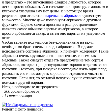
я предлагаю – это вкуснейшее сладкое лакомство, которое
детки просто обожают. А в сочетании, к примеру, с молоком и
кусочком хлебушка ему нет цены. В настоящее время
рецептов приготовления
варенья из абрикосов
существует
множество. Многие даже компонуют абрикосы с другими
фруктами. Однако самим простым и распространенным
является самое обычное варенье из абрикосов, в которое
просто добавляется сахар, а затем оно варится на умеренном
огне.
Чтобы варенье получилось безукоризненным на вкус,
необходимо брать спелые плоды абрикосов. В идеале
использовать сортовые абрикосы, к примеру, колеровку. Такие
абрикосы очень крупные, а главное сочные, совсем как
медовые. Также следует отдавать предпочтение тем сортам
абрикосов, которые при разлущивании хорошо отделяются от
косточки. Поэтому, при покупке необходимо взять один плод,
разломать его и посмотреть хорошо ли отделяется мякоть от
косточки. Если нет, то от такой покупки лучше отказаться и
поискать другой вариант.
Итак, необходимые ингредиенты:
- 300 грамм абрикосов,
- 1 стакан сахара.
Рецепт с фото пошагово: