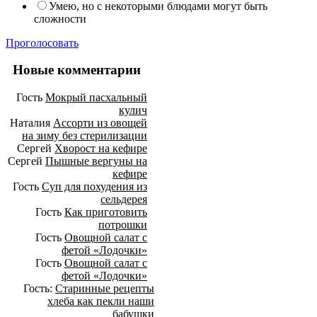
Умею, но с некоторыми блюдами могут быть
сложности
Проголосовать
Новые комментарии
Гость
Мокрый пасхальный
кулич
Наталия
Ассорти из овощей
на зиму без стерилизации
Сергей
Хворост на кефире
Сергей
Пышные вергуны на
кефире
Гость
Суп для похудения из
сельдерея
Гость
Как приготовить
потрошки
Гость
Овощной салат с
фетой «Лодочки»
Гость
Овощной салат с
фетой «Лодочки»
Гость:
Старинные рецепты
хлеба как пекли наши
бабушки