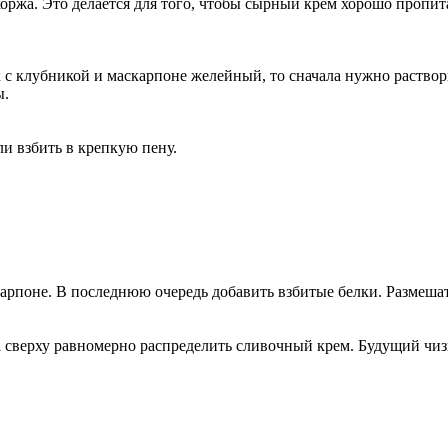
 коржа. Это делается для того, чтобы сырный крем хорошо пропи
к с клубникой и маскарпоне желейный, то сначала нужно раствор
ы.
ли взбить в крепкую пену.
арпоне. В последнюю очередь добавить взбитые белки. Размеша
сверху равномерно распределить сливочный крем. Будущий чизк