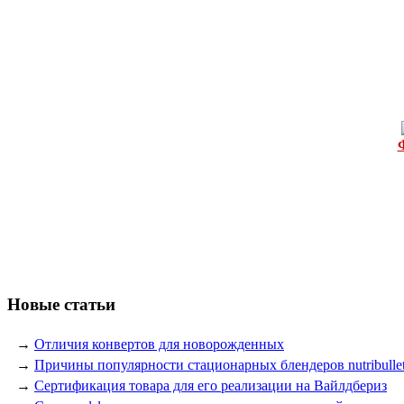
Новые статьи
→
Отличия конвертов для новорожденных
→
Причины популярности стационарных блендеров nutribulle
→
Сертификация товара для его реализации на Вайлдбериз