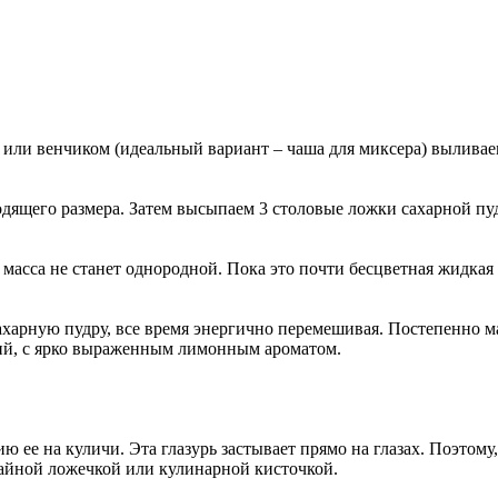
м или венчиком (идеальный вариант – чаша для миксера) вылива
одящего размера. Затем высыпаем 3 столовые ложки сахарной пу
сса не станет однородной. Пока это почти бесцветная жидкая 
арную пудру, все время энергично перемешивая. Постепенно масс
дкий, с ярко выраженным лимонным ароматом.
ю ее на куличи. Эта глазурь застывает прямо на глазах. Поэтому,
чайной ложечкой или кулинарной кисточкой.