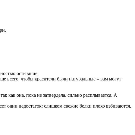
ри.
лностью остывшие.
ше всего, чтобы красители были натуральные – вам могут
ак как она, пока не затвердела, сильно расплывается. А
меет один недостаток: слишком свежие белки плохо взбиваются,