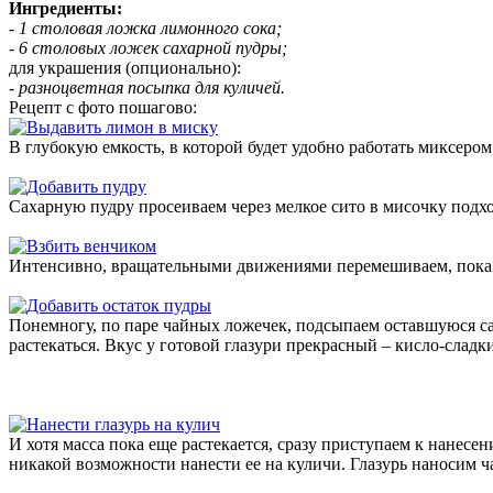
Ингредиенты:
- 1 столовая ложка лимонного сока;
- 6 столовых ложек сахарной пудры;
для украшения (опционально):
- разноцветная посыпка для куличей.
Рецепт с фото пошагово:
В глубокую емкость, в которой будет удобно работать миксеро
Сахарную пудру просеиваем через мелкое сито в мисочку подх
Интенсивно, вращательными движениями перемешиваем, пока ма
Понемногу, по паре чайных ложечек, подсыпаем оставшуюся сах
растекаться. Вкус у готовой глазури прекрасный – кисло-сла
И хотя масса пока еще растекается, сразу приступаем к нанесени
никакой возможности нанести ее на куличи. Глазурь наносим 