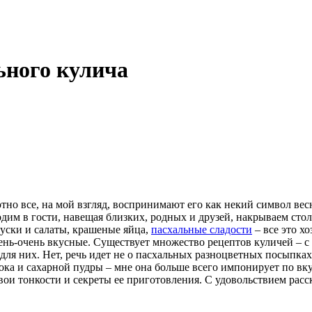
ьного кулича
тно все, на мой взгляд, воспринимают его как некий символ в
одим в гости, навещая близких, родных и друзей, накрываем ст
уски и салаты, крашеные яйца,
пасхальные сладости
– все это х
ень-очень вкусные. Существует множество рецептов куличей – с
 для них. Нет, речь идет не о пасхальных разноцветных посыпках
ка и сахарной пудры – мне она больше всего импонирует по вкус
вои тонкости и секреты ее приготовления. С удовольствием расск