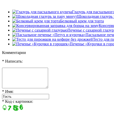
Глазурь для пасхальног
Шоколадная глазурь 
Белковый крем для торта
Консерв
Печенье с сахарной глазу
Пасхальное печ
Тесто для п
Печенье «Курочки в гор
Комментарии
* Написать:
* Имя:
* Код с картинки: