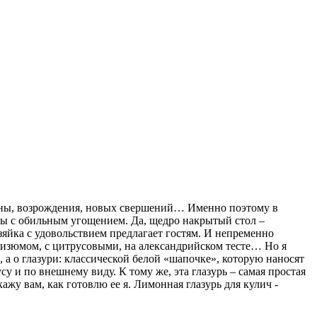
есны, возрождения, новых свершений… Именно поэтому в
олы с обильным угощением. Да, щедро накрытый стол –
озяйка с удовольствием предлагает гостям. И непременно
 изюмом, с цитрусовыми, на александрийском тесте… Но я
, а о глазури: классической белой «шапочке», которую наносят
у и по внешнему виду. К тому же, эта глазурь – самая простая
ажу вам, как готовлю ее я. Лимонная глазурь для кулич -