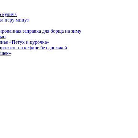
о кулича
за пару минут
ированная заправка для борща на зиму
рью
енье «Петух и курочка»
ирожков на кефире без дрожжей
ошек»