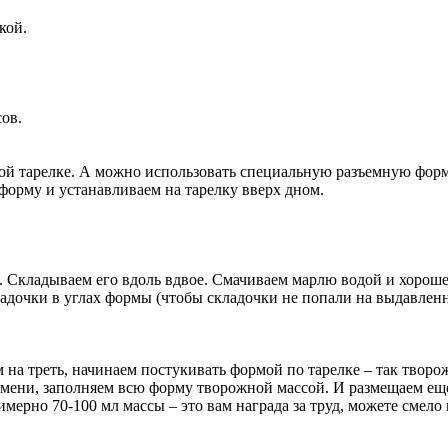
кой.
сов.
ой тарелке. А можно использовать специальную разъемную форм
 форму и устанавливаем на тарелку вверх дном.
). Складываем его вдоль вдвое. Смачиваем марлю водой и хорош
адочки в углах формы (чтобы складочки не попали на выдавленн
а треть, начинаем постукивать формой по тарелке – так творож
ремени, заполняем всю форму творожной массой. И размещаем еще
имерно 70-100 мл массы – это вам награда за труд, можете смело 