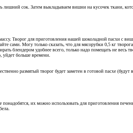
ть лишний сок. Затем выкладываем вишни на кусочек ткани, кот
массу. Творог для приготовления нашей шоколадной пасхи с виш
йте сами. Могу только сказать, что для мясорубки 0,5 кг творог
рать блендером удобнее всего, только надо помещать не весь твор
о, уйдет больше времени.
ственно размятый творог будет заметен в готовой пасхе (будут 
е понадобятся, их можно использовать для приготовления печен
бела.