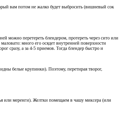
орый вам потом не жалко будет выбросить (вишневый сок
ней можно перетереть блендером, протереть через сито или
а маловато: много его осядет внутренней поверхности
ог сразу, а за 4-5 приемов. Тогда блендер быстро и
видны белые крупинки). Поэтому, перетирая творог,
ья или меренги). Желтки помещаем в чашу миксера (или