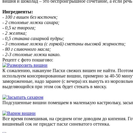
вишня и шоколад – это беспроигрышное сочетание, а если речь 
Ингредиенты:
- 100 г вишен без косточек;
- 2 столовые ложки сахара;
- 0,5 кг творога;
- 2 желтка;
- 0,5 стакана сахарной пудры;
- 3 столовые ложки (с горкой) сметаны высокой жирности;
- 80 г сливочного масла;
- 2-3 столовые ложки какао.
Рецепт с фото пошагово:
К сожалению, накануне Пасхи свежих вишен не найти. Поэто
используем консервированные вишни, примерно за 40-50 минут
замороженные, надо заранее (с вечера) их вынуть из морозиль
выделяющийся при этом сок будет стекать в миску.
Подсушенные вишни помещаем в маленькую кастрюльку, засыпа
Все время помешивая, на среднем огне доводим до кипения. Го
вишневый сок не придаст пасхе синеватого оттенка.