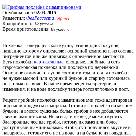
Опубликовано
02.03.2015
Разместил:
ФеяРассвета
[offline]
Калорийность:
Не указана
Время приготовления:
Не указано
Похлебка – блюдо русской кухни, разновидность супов,
название которому определяет основной компонент из состава
ингредиентов или же привязка к определенной местности.
Есть похлебки
картофельные
, овощные, грибные, а есть
старомосковская похлебка или похлебка по-деревенски.
Основное отличие от супов состоит в том, что для похлебки
не нужен мясной или куриный бульон, в старину готовилась
она только на воде. В наше время рецепты претерпели
изменения, и на воде похлебку теперь готовят только в пост.
Рецепт грибной похлебки с шампиньонами тоже адаптирован
под наши продукты и запросы. Готовится похлебка на мясном
бульоне, а вместо сушеных белых грибов в нее добавляются
свежие шампиньоны. Не всегда и не везде можно купить
благородные лесные грибы, потому их заменили более
доступными шампиньонами. Чтобы суп получился вкуснее и
наваристее, готовят его не на воде, а на бульоне из говядины.