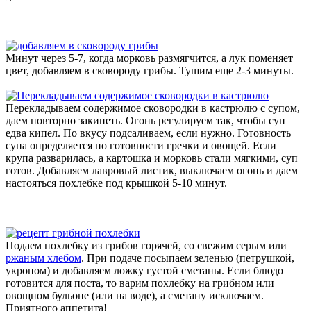
Минут через 5-7, когда морковь размягчится, а лук поменяет
цвет, добавляем в сковороду грибы. Тушим еще 2-3 минуты.
Перекладываем содержимое сковородки в кастрюлю с супом,
даем повторно закипеть. Огонь регулируем так, чтобы суп
едва кипел. По вкусу подсаливаем, если нужно. Готовность
супа определяется по готовности гречки и овощей. Если
крупа разварилась, а картошка и морковь стали мягкими, суп
готов. Добавляем лавровый листик, выключаем огонь и даем
настояться похлебке под крышкой 5-10 минут.
Подаем похлебку из грибов горячей, со свежим серым или
ржаным хлебом
. При подаче посыпаем зеленью (петрушкой,
укропом) и добавляем ложку густой сметаны. Если блюдо
готовится для поста, то варим похлебку на грибном или
овощном бульоне (или на воде), а сметану исключаем.
Приятного аппетита!