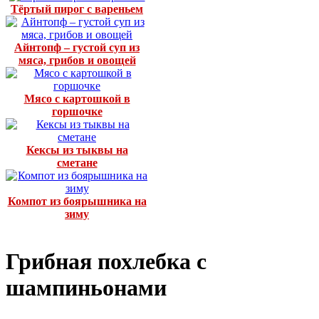
Тёртый пирог с вареньем
Айнтопф – густой суп из
мяса, грибов и овощей
Мясо с картошкой в
горшочке
Кексы из тыквы на
сметане
Компот из боярышника на
зиму
Грибная похлебка с
шампиньонами