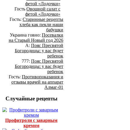
фетой «Лодочки»
Гость
Овощной салат с
фетой «Лодочки»
Гость:
Старинные рецепты
хлеба как пекли наши
бабушки
Украина говно:
Посевалки
на Старый Новый год 2026
А:
Пояс Пресвятой
Богородицы: у вас будет
ребенок
777:
Пояс Пресвятой
Богородицы: у вас будет
ребенок
Гость:
Противопоказания и
отзывы врачей на аппарат
Алмаг-01
Случайные рецепты
Профитроли с заварным
кремом