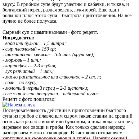
вкусу. В грибном супе будут уместны и кабачки, и тыква, и
болгарский перец, разная зелень, лук-порей. Еще один
большой плюс этого супа – быстрота приготовления. На все
нужно не более получаса.
Сырный суп с шампиньонами - фото рецепт.
Ингредиенты:
- вода или бульон – 1,5 литра;
- сыр плавленый – 150 гр;
- шампиньоны свежие – 5-6 шт. (крупные);
- морковь – 1 шт.;
- картофель – 2-3 клубня;
- лук репчатый – 1 шт.;
- масло растительное или сливочное – 2 ст. л;
- соль – по вкусу;
- молотый черный перец – 2-3 щепотки;
- свежая зелень петрушки – небольшой пучок.
Рецепт с фото пошагово:
Последовательность действий в приготовлении быстрого
супа из грибов с плавленым сыром такая: ставим на средний
огонь кастрюлю с водой или бульоном, и пока вода закипает,
нарезаем все овощи и грибы. Как только сделали нарезку,
разогреваем масло в сковороде. В кастрюлю отправляем
картошку, а в сковородку овощи и грибы. Нарезку овощей