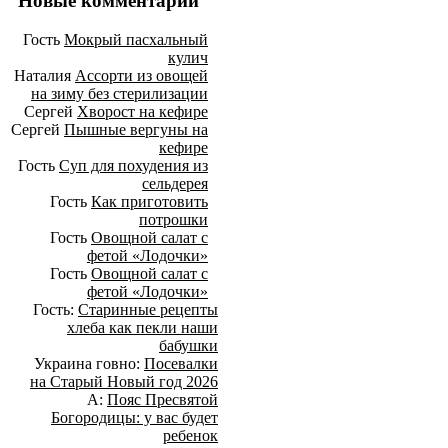
Новые комментарии
Гость
Мокрый пасхальный
кулич
Наталия
Ассорти из овощей
на зиму без стерилизации
Сергей
Хворост на кефире
Сергей
Пышные вергуны на
кефире
Гость
Суп для похудения из
сельдерея
Гость
Как приготовить
потрошки
Гость
Овощной салат с
фетой «Лодочки»
Гость
Овощной салат с
фетой «Лодочки»
Гость:
Старинные рецепты
хлеба как пекли наши
бабушки
Украина говно:
Посевалки
на Старый Новый год 2026
А:
Пояс Пресвятой
Богородицы: у вас будет
ребенок