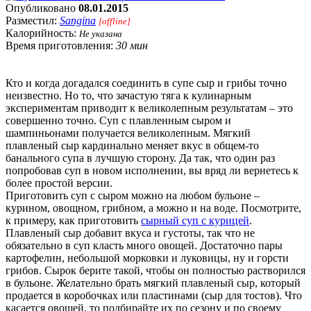
Опубликовано
08.01.2015
Разместил:
Sangina
[offline]
Калорийность:
Не указана
Время приготовления:
30 мин
Кто и когда догадался соединить в супе сыр и грибы точно
неизвестно. Но то, что зачастую тяга к кулинарным
экспериментам приводит к великолепным результатам – это
совершенно точно. Суп с плавленным сыром и
шампиньонами получается великолепным. Мягкий
плавленый сыр кардинально меняет вкус в общем-то
банального супа в лучшую сторону. Да так, что один раз
попробовав суп в новом исполнении, вы вряд ли вернетесь к
более простой версии.
Приготовить суп с сыром можно на любом бульоне –
курином, овощном, грибном, а можно и на воде. Посмотрите,
к примеру, как приготовить
сырный суп с курицей
.
Плавленый сыр добавит вкуса и густоты, так что не
обязательно в суп класть много овощей. Достаточно пары
картофелин, небольшой морковки и луковицы, ну и горсти
грибов. Сырок берите такой, чтобы он полностью растворился
в бульоне. Желательно брать мягкий плавленый сыр, который
продается в коробочках или пластинами (сыр для тостов). Что
касается овощей, то подбирайте их по сезону и по своему