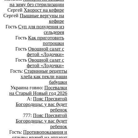
на зиму без стерилизации
Сергей
Хворост на кефире
Сергей
Пышные вергуны на
кефире
Гость
Суп для похудения из
сельдерея
Гость
Как приготовить
потрошки
Гость
Овощной салат с
фетой «Лодочки»
Гость
Овощной салат с
фетой «Лодочки»
Гость:
Старинные рецепты
хлеба как пекли наши
бабушки
Украина говно:
Посевалки
на Старый Новый год 2026
А:
Пояс Пресвятой
Богородицы: у вас будет
ребенок
777:
Пояс Пресвятой
Богородицы: у вас будет
ребенок
Гость:
Противопоказания и
отзывы врачей на аппарат