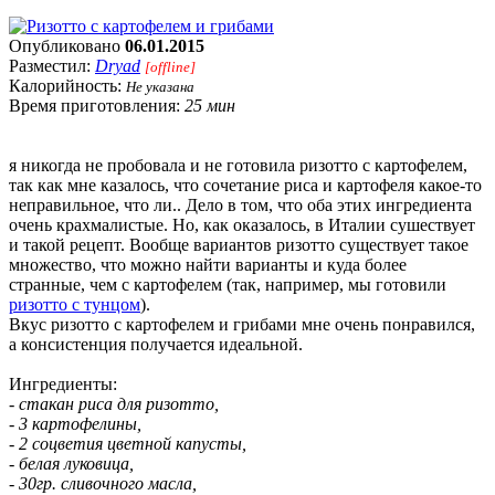
Опубликовано
06.01.2015
Разместил:
Dryad
[offline]
Калорийность:
Не указана
Время приготовления:
25 мин
я никогда не пробовала и не готовила ризотто с картофелем,
так как мне казалось, что сочетание риса и картофеля какое-то
неправильное, что ли.. Дело в том, что оба этих ингредиента
очень крахмалистые. Но, как оказалось, в Италии сушествует
и такой рецепт. Вообще вариантов ризотто существует такое
множество, что можно найти варианты и куда более
странные, чем с картофелем (так, например, мы готовили
ризотто с тунцом
).
Вкус ризотто с картофелем и грибами мне очень понравился,
а консистенция получается идеальной.
Ингредиенты:
- стакан риса для ризотто,
- 3 картофелины,
- 2 соцветия цветной капусты,
- белая луковица,
- 30гр. сливочного масла,