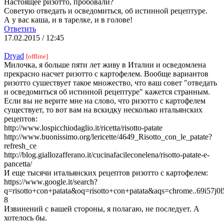
Настоящее ризотто, пробовали?
Советую отведать и осведомиться, об истинной рецептуре.
А у вас каша, и в тарелке, и в голове!
Ответить
17.02.2015 / 12:45
Dryad
[offline]
Милочка, я больше пяти лет живу в Италии и осведомлена
прекрасно насчет ризотто с картофелем. Вообще вариантов
ризотто сушествует такое множество, что ваш совет "отведать
и осведомиться об истинной рецептуре" кажется странным.
Если вы не верите мне на слово, что ризотто с картофелем
существует, то вот вам на вскидку несколько итальянских
рецептов:
http://www.lospicchiodaglio.it/ricetta/risotto-patate
http://www.buonissimo.org/lericette/4649_Risotto_con_le_patate?
refresh_ce
http://blog.giallozafferano.it/cucinafacileconelena/risotto-patate-e-
pancetta/
И еще тысячи итальянских рецептов ризотто с картофелем:
https://www.google.it/search?
q=risotto+con+patata&oq=risotto+con+patata&aqs=chrome..69i57
8
Извинений с вашей стороны, я полагаю, не последует. А
хотелось бы.