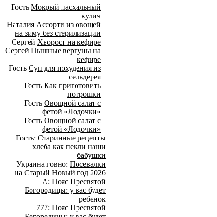
Гость
Мокрый пасхальный
кулич
Наталия
Ассорти из овощей
на зиму без стерилизации
Сергей
Хворост на кефире
Сергей
Пышные вергуны на
кефире
Гость
Суп для похудения из
сельдерея
Гость
Как приготовить
потрошки
Гость
Овощной салат с
фетой «Лодочки»
Гость
Овощной салат с
фетой «Лодочки»
Гость:
Старинные рецепты
хлеба как пекли наши
бабушки
Украина говно:
Посевалки
на Старый Новый год 2026
А:
Пояс Пресвятой
Богородицы: у вас будет
ребенок
777:
Пояс Пресвятой
Богородицы: у вас будет