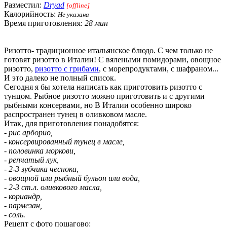
Разместил:
Dryad
[offline]
Калорийность:
Не указана
Время приготовления:
28 мин
Ризотто- традиционное итальянское блюдо. С чем только не
готовят ризотто в Италии! С вялеными помидорами, овощное
ризотто,
ризотто с грибами
, с морепродуктами, с шафраном...
И это далеко не полный список.
Сегодня я бы хотела написать как приготовить ризотто с
тунцом. Рыбное ризотто можно приготовить и с другими
рыбными консервами, но В Италии особенно широко
распространен тунец в оливковом масле.
Итак, для приготовления понадобятся:
- рис арборио,
- консервированный тунец в масле,
- половинка моркови,
- репчатый лук,
- 2-3 зубчика чеснока,
- овощной или рыбный бульон или вода,
- 2-3 ст.л. оливкового масла,
- кориандр,
- пармезан,
- соль.
Рецепт с фото пошагово: