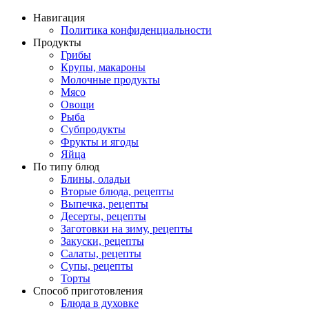
Навигация
Политика конфиденциальности
Продукты
Грибы
Крупы, макароны
Молочные продукты
Мясо
Овощи
Рыба
Субпродукты
Фрукты и ягоды
Яйца
По типу блюд
Блины, оладьи
Вторые блюда, рецепты
Выпечка, рецепты
Десерты, рецепты
Заготовки на зиму, рецепты
Закуски, рецепты
Салаты, рецепты
Супы, рецепты
Торты
Способ приготовления
Блюда в духовке