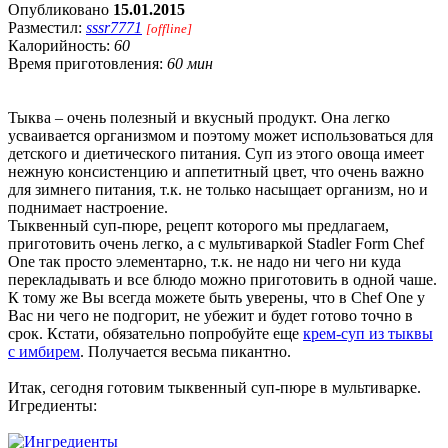
Опубликовано
15.01.2015
Разместил:
sssr7771
[offline]
Калорийность:
60
Время приготовления:
60 мин
Тыква – очень полезный и вкусный продукт. Она легко
усваивается организмом и поэтому может использоваться для
детского и диетического питания. Суп из этого овоща имеет
нежную консистенцию и аппетитный цвет, что очень важно
для зимнего питания, т.к. не только насыщает организм, но и
поднимает настроение.
Тыквенный суп-пюре, рецепт которого мы предлагаем,
приготовить очень легко, а с мультиваркой Stadler Form Chef
One так просто элементарно, т.к. не надо ни чего ни куда
перекладывать и все блюдо можно приготовить в одной чаше.
К тому же Вы всегда можете быть уверены, что в Chef One у
Вас ни чего не подгорит, не убежит и будет готово точно в
срок. Кстати, обязательно попробуйте еще
крем-суп из тыквы
с имбирем
. Получается весьма пикантно.
Итак, сегодня готовим тыквенный суп-пюре в мультиварке.
Игредиенты: