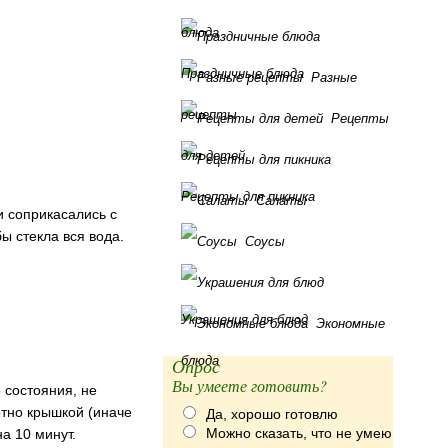
блюда
Праздничные блюда
Разные
рецепты
Рецепты
для детей
Рецепты для пикника
Салаты
и соприкасались с
ы стекла вся вода.
Соусы
Украшения для блюд
Экономные
блюда
Опрос
Вы умеете готовить?
 состояния, не
отно крышкой (иначе
Да, хорошо готовлю
Можно сказать, что не умею
а 10 минут.