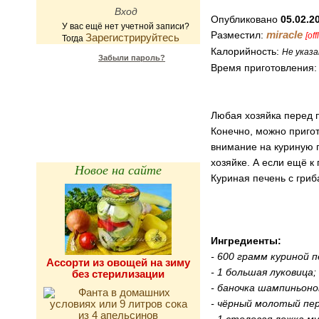
Опубликовано
05.02.2
У вас ещё нет учетной записи?
miracle
Разместил:
[off
Зарегистрируйтесь
Тогда
Калорийность:
Не указа
Забыли пароль?
Время приготовления
Калькулятор
калорийности
Любая хозяйка перед п
Конечно, можно приг
внимание на куриную п
хозяйке. А если ещё к
Новое на сайте
Куриная печень с гриб
Ингредиенты:
- 600 грамм куриной п
Ассорти из овощей на зиму
- 1 большая луковица;
без стерилизации
- баночка шампиньоно
- чёрный молотый пер