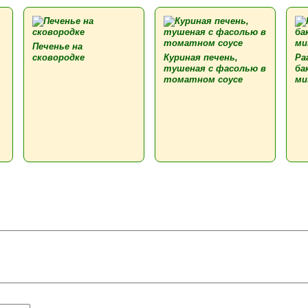
Печенье на
сковородке
Куриная печень,
Ра
тушеная с фасолью в
ба
томатном соусе
ми