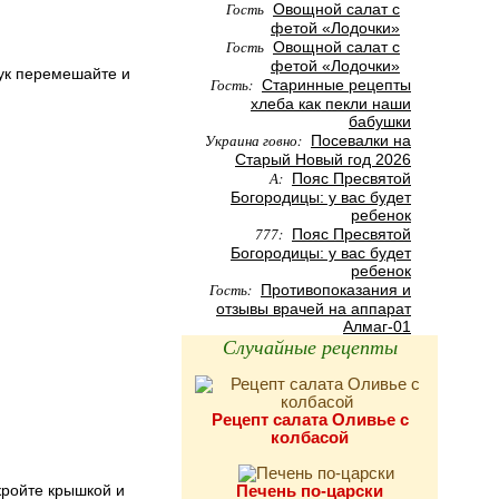
Гость
Овощной салат с
фетой «Лодочки»
Гость
Овощной салат с
фетой «Лодочки»
лук перемешайте и
Гость:
Старинные рецепты
хлеба как пекли наши
бабушки
Украина говно:
Посевалки на
Старый Новый год 2026
А:
Пояс Пресвятой
Богородицы: у вас будет
ребенок
777:
Пояс Пресвятой
Богородицы: у вас будет
ребенок
Гость:
Противопоказания и
отзывы врачей на аппарат
Алмаг-01
Случайные рецепты
Рецепт салата Оливье с
колбасой
кройте крышкой и
Печень по-царски