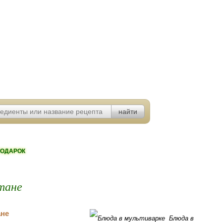
ОДАРОК
етане
Блюда в