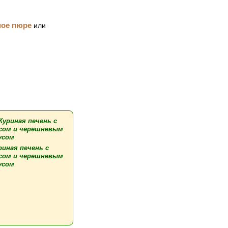
ное пюре
или
риная печень с
сом и черешневым
усом