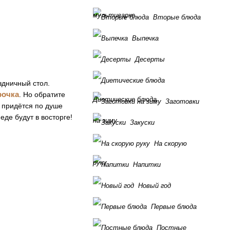
мультиварке
Вторые блюда
Выпечка
Десерты
здничный стол.
рочка
. Но обратите
Диетические блюда
Заготовки
о придётся по душе
еде будут в восторге!
на зиму
Закуски
На скорую
руку
Напитки
Новый год
Первые блюда
Постные