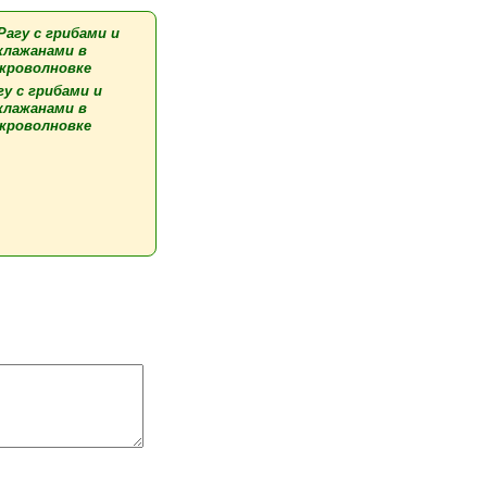
гу с грибами и
клажанами в
кроволновке