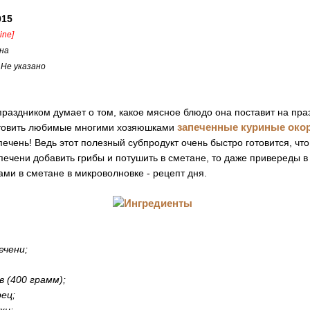
015
line]
на
:
Не указано
раздником думает о том, какое мясное блюдо она поставит на пра
запеченные куриные око
отовить любимые многими хозяюшками
ечень! Ведь этот полезный субпродукт очень быстро готовится, чт
 печени добавить грибы и потушить в сметане, то даже привереды в 
ами в сметане в микроволновке - рецепт дня.
ечени;
в (400 грамм);
ец;