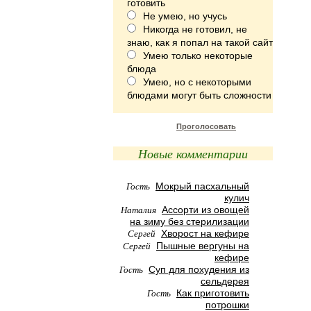
готовить
Не умею, но учусь
Никогда не готовил, не
знаю, как я попал на такой сайт
Умею только некоторые
блюда
Умею, но с некоторыми
блюдами могут быть сложности
Проголосовать
Новые комментарии
Гость
Мокрый пасхальный
кулич
Наталия
Ассорти из овощей
на зиму без стерилизации
Сергей
Хворост на кефире
Сергей
Пышные вергуны на
кефире
Гость
Суп для похудения из
сельдерея
Гость
Как приготовить
потрошки