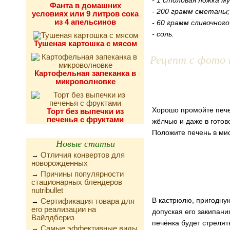
- 1 столовая ложка му
Фанта в домашних
- 200 грамм сметаны;
условиях или 9 литров сока
из 4 апельсинов
- 60 грамм сливочного
- соль.
Тушеная картошка с мясом
Рецепт с фото 
Картофельная запеканка в
микроволновке
Хорошо промойте печен
Торт без выпечки из
печенья с фруктами
жёлчью и даже в готово
Положите печень в мис
Новые статьи
Отличия конвертов для
→
новорожденных
Причины популярности
→
стационарных блендеров
nutribullet
В кастрюлю, пригодную
Сертификация товара для
→
его реализации на
допуская его закипан
Вайлдбериз
печёнка будет стрелят
Самые эффективные виды
→