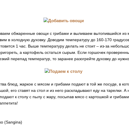
ваем обжаренные овощи с грибами и выливаем вытопившийся из 
вим в холодную духовку. Доводим температуру до 160-170 градусов
товится 1 час. Выше температуру делать не стоит – из-за небольш
ригореть, а картофель остаться сырым. Если горшочек проверенны
зкий перепад температур, то заранее разогрейте духовку до нужн
тва блюд, жаркое с мясом и грибами подают в той же посуде, в кот
шой, его ставят на стол и из него раскладывают еду на тарелки. А
одают к столу с пылу с жару, посыпав мясо с картошкой и грибам
аппетита!
о (Sangina)