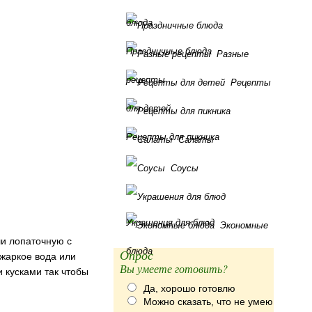
блюда
Праздничные блюда
Разные
рецепты
Рецепты
для детей
Рецепты для пикника
Салаты
Соусы
Украшения для блюд
Экономные
ли лопаточную с
блюда
Опрос
 жаркое вода или
Вы умеете готовить?
 кусками так чтобы
Да, хорошо готовлю
Можно сказать, что не умею