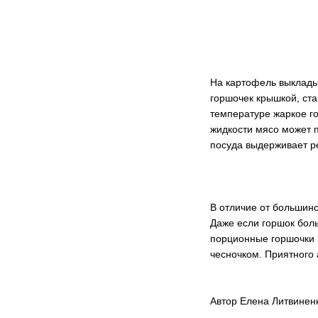
На картофель выклады
горшочек крышкой, ста
температуре жаркое го
жидкости мясо может п
посуда выдерживает ре
В отличие от большинс
Даже если горшок боль
порционные горшочки п
чесночком. Приятного 
Автор Елена Литвиненк