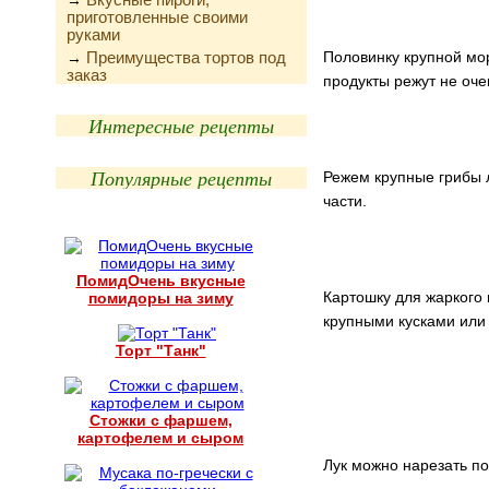
→
приготовленные своими
руками
Преимущества тортов под
Половинку крупной мо
→
заказ
продукты режут не оче
Интересные рецепты
Популярные рецепты
Режем крупные грибы 
части.
ПомидОчень вкусные
Картошку для жаркого 
помидоры на зиму
крупными кусками или
Торт "Танк"
Стожки с фаршем,
картофелем и сыром
Лук можно нарезать по