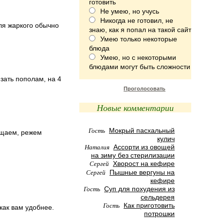
готовить
Не умею, но учусь
Никогда не готовил, не
ля жаркого обычно
знаю, как я попал на такой сайт
Умею только некоторые
блюда
Умею, но с некоторыми
блюдами могут быть сложности
зать пополам, на 4
Проголосовать
Новые комментарии
Гость
Мокрый пасхальный
ищаем, режем
кулич
Наталия
Ассорти из овощей
на зиму без стерилизации
Сергей
Хворост на кефире
Сергей
Пышные вергуны на
кефире
Гость
Суп для похудения из
сельдерея
Гость
Как приготовить
как вам удобнее.
потрошки