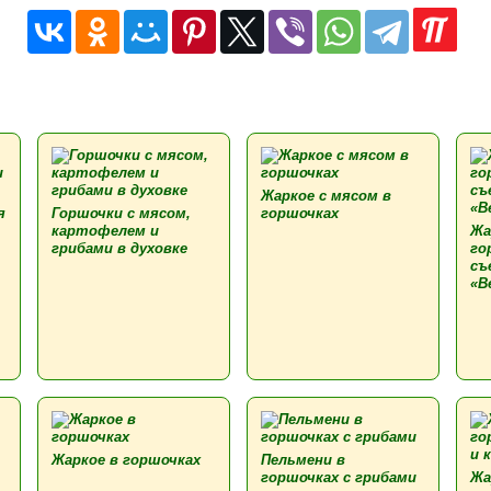
Жаркое с мясом в
я
Горшочки с мясом,
горшочках
картофелем и
Жа
грибами в духовке
го
съ
«В
Жаркое в горшочках
Пельмени в
горшочках с грибами
Жа