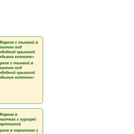
ркое с тыквой в
ршочке под
едобной крышкой
едьмин котелок»
ркое в горшочках с