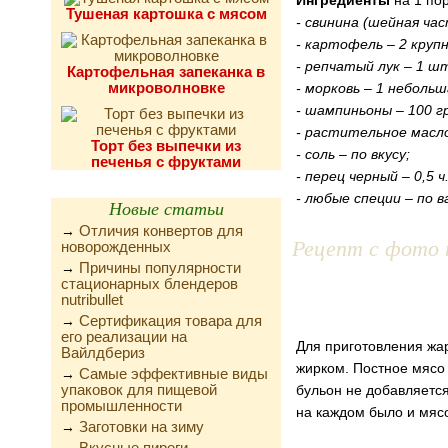
Ингредиенты
на 1 по
Тушеная картошка с мясом
- свинина (шейная час
- картофель – 2 крупн
- репчатый лук – 1 ш
Картофельная запеканка в
микроволновке
- морковь – 1 небольш
- шампиньоны – 100 гр
- растительное масло 
Торт без выпечки из
- соль – по вкусу;
печенья с фруктами
- перец черный – 0,5 ч.
- любые специи – по в
Новые статьи
Отличия конвертов для
→
Рецепт с фото 
новорожденных
Причины популярности
→
стационарных блендеров
nutribullet
Сертификация товара для
→
его реализации на
Для приготовления жа
Вайлдбериз
жирком. Постное мясо 
Самые эффективные виды
→
упаковок для пищевой
бульон не добавляется
промышленности
на каждом было и мясо
Заготовки на зиму
→
Вкусные пироги,