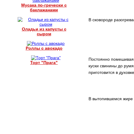
Мусака по-гречески с
баклажанами
В сковороде разогрев
Оладьи из капусты с
сыром
Роллы с авокадо
Постоянно помешивая,
Торт "Прага"
куски свинины до румя
приготовится в духовк
В вытопившемся жире 