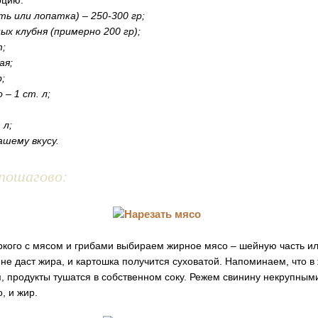
рцию:
ть или лопатка) – 250-300 гр;
ых клубня (примерно 200 гр);
т;
ая;
;
– 1 ст. л;
 л;
ашему вкусу.
пошагово:
ркого с мясом и грибами выбираем жирное мясо – шейную часть и
не даст жира, и картошка получится суховатой. Напоминаем, что в
, продукты тушатся в собственном соку. Режем свинину некрупными
, и жир.