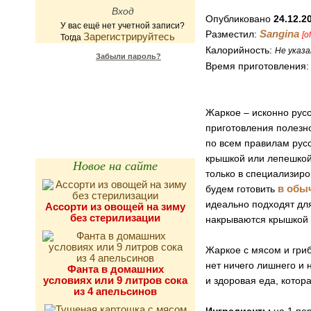
Опубликовано
24.12.2
У вас ещё нет учетной записи?
Sangina
Разместил:
[of
Зарегистрируйтесь
Тогда
Калорийность:
Не указа
Забыли пароль?
Время приготовления
Калькулятор
калорийности
Жаркое – исконно русс
приготовления полезно
по всем правилам русс
крышкой или лепешкой 
Новое на сайте
только в специализиро
в обы
будем готовить
идеально подходят дл
Ассорти из овощей на зиму
без стерилизации
накрываются крышкой 
Жаркое с мясом и гриб
нет ничего лишнего и 
Фанта в домашних
условиях или 9 литров сока
и здоровая еда, котора
из 4 апельсинов