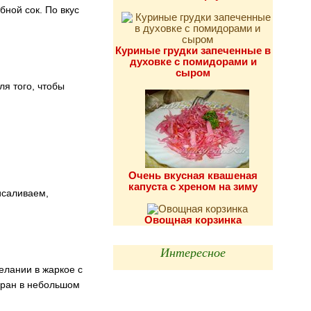
бной сок. По вкус
Куриные грудки запеченные в
духовке с помидорами и
сыром
ля того, чтобы
Очень вкусная квашеная
капуста с хреном на зиму
исаливаем,
Овощная корзинка
Интересное
елании в жаркое с
оран в небольшом