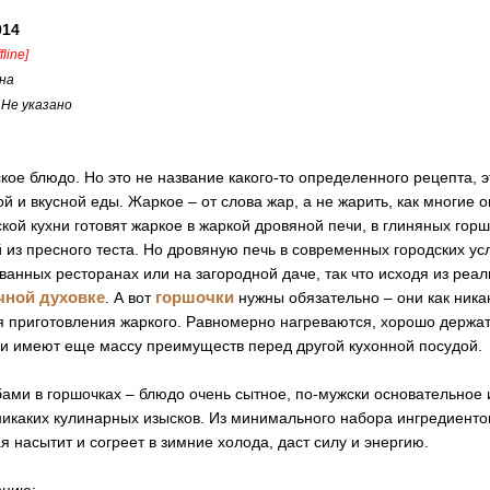
014
fline]
на
:
Не указано
кое блюдо. Но это не название какого-то определенного рецепта, э
й и вкусной еды. Жаркое – от слова жар, а не жарить, как многие 
кой кухни готовят жаркое в жаркой дровяной печи, в глиняных горш
из пресного теста. Но дровяную печь в современных городских ус
ванных ресторанах или на загородной даче, так что исходя из реа
чной духовке
горшочки
. А вот
нужны обязательно – они как ника
я приготовления жаркого. Равномерно нагреваются, хорошо держат
и имеют еще массу преимуществ перед другой кухонной посудой.
ами в горшочках – блюдо очень сытное, по-мужски основательное 
никаких кулинарных изысков. Из минимального набора ингредиенто
я насытит и согреет в зимние холода, даст силу и энергию.