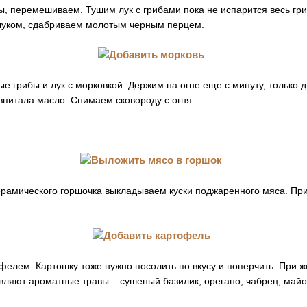
ы, перемешиваем. Тушим лук с грибами пока не испарится весь гри
луком, сдабриваем молотым черным перцем.
грибы и лук с морковкой. Держим на огне еще с минуту, только д
впитала масло. Снимаем сковороду с огня.
ерамического горшочка выкладываем куски поджаренного мяса. Пр
елем. Картошку тоже нужно посолить по вкусу и поперчить. При ж
вляют ароматные травы – сушеный базилик, орегано, чабрец, май