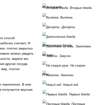
мультиварке
Вторые блюда
Выпечка
Десерты
то способ
ошибочно считают. И
Диетические блюда
Заготовки
ках, плотно закрытых
ловиях можно увидеть
на зиму
Закуски
льности, жаркое мы
кая другая посуда
На скорую
 жар, плотно
руку
Напитки
и лаконичное. В нем
Новый год
в получается вкусная
Первые блюда
Постные