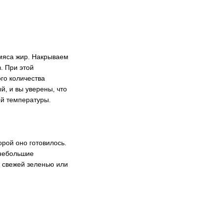
мяса жир. Накрываем
. При этой
ого количества
й, и вы уверены, что
ой температуры.
орой оно готовилось.
 небольшие
и свежей зеленью или