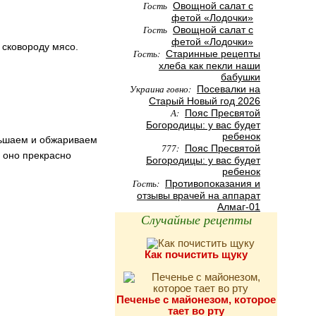
Гость
Овощной салат с
фетой «Лодочки»
Гость
Овощной салат с
фетой «Лодочки»
 сковороду мясо.
Гость:
Старинные рецепты
хлеба как пекли наши
бабушки
Украина говно:
Посевалки на
Старый Новый год 2026
А:
Пояс Пресвятой
Богородицы: у вас будет
ребенок
ньшаем и обжариваем
777:
Пояс Пресвятой
, оно прекрасно
Богородицы: у вас будет
ребенок
Гость:
Противопоказания и
отзывы врачей на аппарат
Алмаг-01
Случайные рецепты
Как почистить щуку
Печенье с майонезом, которое
тает во рту