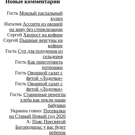
Новые комментарии
Гость
Мокрый пасхальный
кулич
Наталия
Ассорти из овощей
на зиму без стерилизации
Сергей
Хворост на кефире
Сергей
Пышные вергуны на
кефире
Гость
Суп для похудения из
сельдерея
Гость
Как приготовить
потрошки
Гость
Овощной салат с
фетой «Лодочки»
Гость
Овощной салат с
фетой «Лодочки»
Гость:
Старинные рецепты
хлеба как пекли наши
бабушки
Украина говно:
Посевалки
на Старый Новый год 2026
А:
Пояс Пресвятой
Богородицы: у вас будет
ребенок