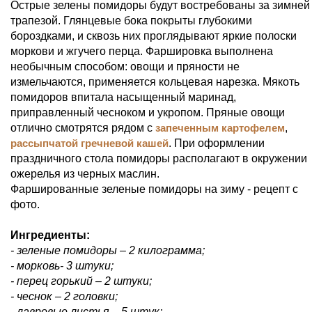
Острые зелены помидоры будут востребованы за зимней
трапезой. Глянцевые бока покрыты глубокими
бороздками, и сквозь них проглядывают яркие полоски
моркови и жгучего перца. Фаршировка выполнена
необычным способом: овощи и пряности не
измельчаются, применяется кольцевая нарезка. Мякоть
помидоров впитала насыщенный маринад,
приправленный чесноком и укропом. Пряные овощи
отлично смотрятся рядом с
запеченным картофелем
,
рассыпчатой гречневой кашей
. При оформлении
праздничного стола помидоры располагают в окружении
ожерелья из черных маслин.
Фаршированные зеленые помидоры на зиму - рецепт с
фото.
Ингредиенты:
- зеленые помидоры – 2 килограмма;
- морковь- 3 штуки;
- перец горький – 2 штуки;
- чеснок – 2 головки;
- лавровые листья – 5 штук;