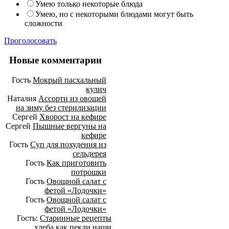
Умею только некоторые блюда
Умею, но с некоторыми блюдами могут быть
сложности
Проголосовать
Новые комментарии
Гость
Мокрый пасхальный
кулич
Наталия
Ассорти из овощей
на зиму без стерилизации
Сергей
Хворост на кефире
Сергей
Пышные вергуны на
кефире
Гость
Суп для похудения из
сельдерея
Гость
Как приготовить
потрошки
Гость
Овощной салат с
фетой «Лодочки»
Гость
Овощной салат с
фетой «Лодочки»
Гость:
Старинные рецепты
хлеба как пекли наши