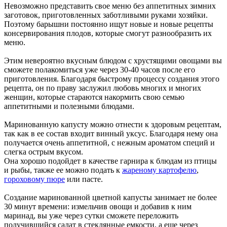
Невозможно представить свое меню без аппетитных зимних
заготовок, приготовленных заботливыми руками хозяйки.
Поэтому барышни постоянно ищут новые и новые рецепты
консервирования плодов, которые смогут разнообразить их
меню.
Этим невероятно вкусным блюдом с хрустящими овощами вы
сможете полакомиться уже через 30-40 часов после его
приготовления. Благодаря быстрому процессу создания этого
рецепта, он по праву заслужил любовь многих и многих
женщин, которые стараются накормить свою семью
аппетитными и полезными блюдами.
Маринованную капусту можно отнести к здоровым рецептам,
так как в ее состав входит винный уксус. Благодаря нему она
получается очень аппетитной, с нежным ароматом специй и
слегка острым вкусом.
Она хорошо подойдет в качестве гарнира к блюдам из птицы
и рыбы, также ее можно подать к
жареному картофелю
,
гороховому пюре
или пасте.
Создание маринованной цветной капусты занимает не более
30 минут времени: измельчив овощи и добавив к ним
маринад, вы уже через сутки сможете переложить
получившийся салат в стеклянные емкости, а еще через