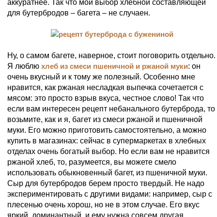
аккуратнее. Так что мой выбор хлебной составляющей
для бутербродов – багета – не случаен.
Ну, о самом багете, наверное, стоит поговорить отдельно.
Я люблю
хлеб из смеси пшеничной и ржаной муки
: он
очень вкусный и к тому же полезный. Особенно мне
нравится, как ржаная несладкая выпечка сочетается с
мясом: это просто взрыв вкуса, честное слово! Так что
если вам интересен рецепт небанального бутерброда, то
возьмите, как и я, багет из смеси ржаной и пшеничной
муки. Его можно приготовить самостоятельно, а можно
купить в магазинах: сейчас в супермаркетах в хлебных
отделах очень богатый выбор. Но если вам не нравится
ржаной хлеб, то, разумеется, вы можете смело
использовать обыкновенный багет, из пшеничной муки.
Сыр для бутербродов берем просто твердый. Не надо
экспериментировать с другими видами: например, сыр с
плесенью очень хорош, но не в этом случае. Его вкус
яркий, доминантный, и ему нужна совсем другая