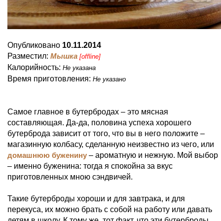
Опубликовано
10.11.2014
Разместил:
Мышка
[offline]
Калорийность:
Не указана
Время приготовления:
Не указано
Самое главное в бутербродах – это мясная
составляющая. Да-да, половина успеха хорошего
бутерброда зависит от того, что вы в него положите –
магазинную колбасу, сделанную неизвестно из чего, или
домашнюю буженину
– ароматную и нежную. Мой выбор
– именно буженина: тогда я спокойна за вкус
приготовленных мною сэндвичей.
Такие бутерброды хороши и для завтрака, и для
перекуса, их можно брать с собой на работу или давать
детям в школу. К тому же, тот факт, что эти бутерброды