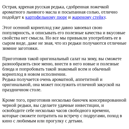
Острая, ядреная русская редька, сдобренная ложечкой
ароматного льняного масла и посыпанная солью, отлично
подойдет к
картофельному пюре
и
жареному стейку
.
Этот осенний корнеплод уже давно завоевал свою
популярность, и описывать его полезные качества и вкусовые
свойства нет смысла. Но все мы привыкли употреблять ее в
сыром виде, даже не зная, что из редьки получаются отличные
зимние заготовки.
Приготовив такой оригинальный салат на зиму, вы сможете
разнообразить свое меню, внести в него новые и полезные
блюда и попробовать такой знакомый всем и обычный
корнеплод в новом исполнении.
Редька получается очень ароматной, аппетитной и
оригинальной, она может послужить отличной закуской на
праздничном столе.
Кроме того, приготовив несколько баночек консервированной
черной редьки, вы сделаете удачные инвестиции, и
освободите себе несколько часов свободного времени,
которые сможете потратить на встречу с подругами, поход в
кино с любимым или прогулку с детьми.