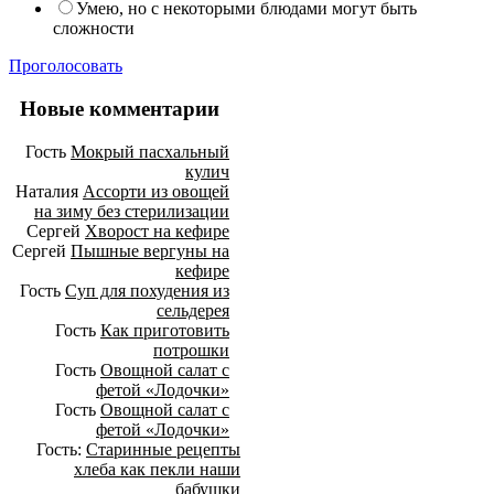
Умею, но с некоторыми блюдами могут быть
сложности
Проголосовать
Новые комментарии
Гость
Мокрый пасхальный
кулич
Наталия
Ассорти из овощей
на зиму без стерилизации
Сергей
Хворост на кефире
Сергей
Пышные вергуны на
кефире
Гость
Суп для похудения из
сельдерея
Гость
Как приготовить
потрошки
Гость
Овощной салат с
фетой «Лодочки»
Гость
Овощной салат с
фетой «Лодочки»
Гость:
Старинные рецепты
хлеба как пекли наши
бабушки