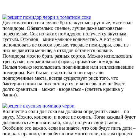
Для томатного сока лучше брать вкусные крупные, мясистые
помидоры. Обязательно спелые, лучше даже мягковатые –
переспелые. Сок из таких помидоров получается вкусным,
густым. Отходов – минимальное количество. А вот если
использовать не совсем зрелые, твердые помидоры, сока из
них выдавится меньше, а отходов останется больше.
Помидоры можно брать разных сортов. Можно использовать
треснутые, неправильной формы, примятые помидоры.
Нельзя только использовать подгнившие или заплесневевшие
помидоры. Как бы мы старательно ни вырезали
подпорченные места, всегда существует риск того, что
бактерии гнили на них останутся, и консервация не будет
долго храниться – может «взорваться» (слететь крышка у
банки).
Количество соли для сока вы должны определить сами – по
вкусу. Можно, конечно, и вовсе не солить. Тогда каждый будет
досаливать самостоятельно, когда получит свой стакан.
Особенно это важно, если вы знаете, что сок будут пить дети –
они, как правило, не любят в нем много соли, но сам процесс