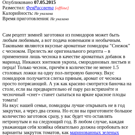
Опубликовано
07.05.2015
Разместил:
ФеяРассвета
[offline]
Калорийность:
Не указана
Время приготовления:
Не указано
Сам рецепт зимней заготовки из помидоров может быть
любым любимым, а вот подача новеньким и необычным.
Таковыми являются вкусные ароматные помидоры "Снежок"
с чесноком. Прелесть же оригинального рецепта – в
применении лишь чеснока в качестве ароматных добавок в
маринад. Никаких зонтиков укропа, смородиновых листьев и
перца! Только чеснок, причём в количестве не менее 1.5
столовых ложки на одну пол-литровую баночку. Вкус
помидоров получается слегка пряным, аромат от чеснока
просто потрясающий. А уж как красиво смотрится баночка на
столе, если вы предварительно её пару раз встряхнёте и
чесночный «снег» станет сыпаться на яркие красное плоды
томата!
На вкус нашей семьи, помидоры лучше открывать не в год
закрутки, а через два сезона. Но если вы приготовите большое
количество заготовок сразу, у вас будет что оставлять
нетронутым и на следующий год. В любом случае, каждая
уважающая себя хозяйка обязательно должна опробовать все
варианты закруток томатов, как
маринованных зеленых