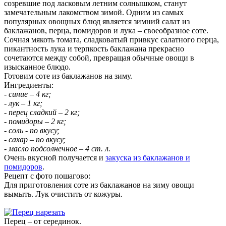
созревшие под ласковым летним солнышком, станут
замечательным лакомством зимой. Одним из самых
популярных овощных блюд является зимний салат из
баклажанов, перца, помидоров и лука – своеобразное соте.
Сочная мякоть томата, сладковатый привкус салатного перца,
пикантность лука и терпкость баклажана прекрасно
сочетаются между собой, превращая обычные овощи в
изысканное блюдо.
Готовим соте из баклажанов на зиму.
Ингредиенты:
- синие – 4 кг;
- лук – 1 кг;
- перец сладкий – 2 кг;
- помидоры – 2 кг;
- соль - по вкусу;
- сахар – по вкусу;
- масло подсолнечное – 4 ст. л.
Очень вкусной получается и
закуска из баклажанов и
помидоров
.
Рецепт с фото пошагово:
Для приготовления соте из баклажанов на зиму овощи
вымыть. Лук очистить от кожуры.
Перец – от серединок.