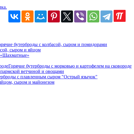
ика.
орячие бутерброды с колбасой, сыром и помидорами
асой, сыром и яйцом
ы «Шахматные»
Горячие бутерброды с морковью и картофелем на сковороде
 пармской ветчиной и овощами
ерброды с плавленным сыром "Острый язычок"
яйцом, сыром и майонезом