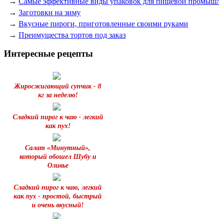
→
Самые эффективные виды упаковок для пищевой промыш
→
Заготовки на зиму
→
Вкусные пироги, приготовленные своими руками
→
Преимущества тортов под заказ
Интересные рецепты
Жиросжигающий супчик - 8
кг за неделю!
Сладкий пирог к чаю - легкий
как пух!
Салат «Минутный»,
который обошел Шубу и
Оливье
Сладкий пирог к чаю, легкий
как пух - простой, быстрый
и очень вкусный!