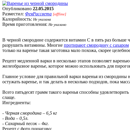
Опубликовано
22.05.2015
Разместил:
ФеяРассвета
[offline]
Калорийность:
Не указана
Время приготовления:
Не указано
В черной смородине содержится витамин C в пять раз больше ч
разрушить витамины. Многие
протирают смородину с сахаром
только на варенье такая заготовка мало похожа, скорее целебное
Рецепт медленной варки в несколько этапов позволяет варенью
желеобразное варенье, которое можно использовать для пирогов
Главное условие для правильной варки варенья из смородины н
остужать варенье, и так делать в несколько подходов, пока масс
Всего пятьдесят грамм такого варенья способны удовлетворить
слаще.
Ингредиенты:
- Черная смородина – 6,5 кг
- Вода – 0,5л.
- Сахарный песок – 4кг.
Рецепт с фото пошагово: