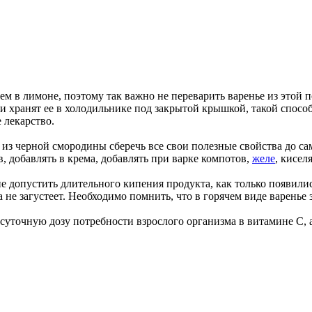
ем в лимоне, поэтому так важно не переварить варенье из этой 
и хранят ее в холодильнике под закрытой крышкой, такой способ
 лекарство.
 из черной смородины сберечь все свои полезные свойства до са
, добавлять в крема, добавлять при варке компотов,
желе
, кисел
е допустить длительного кипения продукта, как только появили
а не загустеет. Необходимо помнить, что в горячем виде варенье з
 суточную дозу потребности взрослого организма в витамине С, 