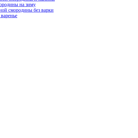
ородины на зиму
рной смородины без варки
 варенье