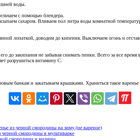
ишней воды.
мельчаем с помощью блендера.
асыпаем сахаром. Вливаем пол литра воды комнатной температуры
нной лопаткой, доводим до кипения. Выключаем огонь и отставл
го до закипания не забывая снимать пенки. Всего за все время в
ляет разрушиться витамину C.
ровым банкам и закатываем крышками. Храниться такое варенье 
енье из черной смородины на зиму (не вареное)
з черной смородины в мультиварке
рной смородины и малины