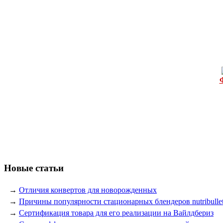
Новые статьи
→
Отличия конвертов для новорожденных
→
Причины популярности стационарных блендеров nutribulle
→
Сертификация товара для его реализации на Вайлдбериз