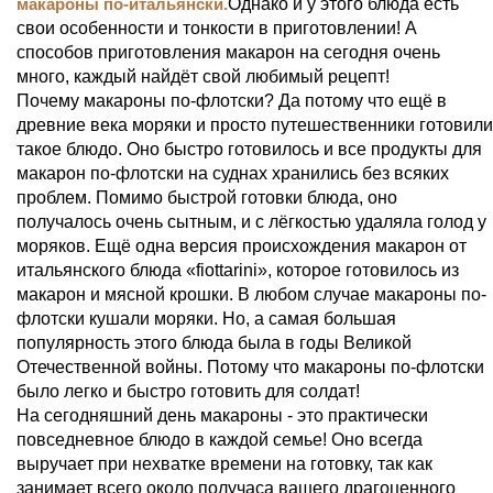
макароны по-итальянски.
Однако и у этого блюда есть
свои особенности и тонкости в приготовлении! А
способов приготовления макарон на сегодня очень
много, каждый найдёт свой любимый рецепт!
Почему макароны по-флотски? Да потому что ещё в
древние века моряки и просто путешественники готовили
такое блюдо. Оно быстро готовилось и все продукты для
макарон по-флотски на суднах хранились без всяких
проблем. Помимо быстрой готовки блюда, оно
получалось очень сытным, и с лёгкостью удаляла голод у
моряков. Ещё одна версия происхождения макарон от
итальянского блюда «fiottarini», которое готовилось из
макарон и мясной крошки. В любом случае макароны по-
флотски кушали моряки. Но, а самая большая
популярность этого блюда была в годы Великой
Отечественной войны. Потому что макароны по-флотски
было легко и быстро готовить для солдат!
На сегодняшний день макароны - это практически
повседневное блюдо в каждой семье! Оно всегда
выручает при нехватке времени на готовку, так как
занимает всего около получаса вашего драгоценного