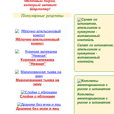
Яблочный пирог,
который затмит
Шарлотку!
Популярные рецепты
Яблочно-апельсиновый
компот
Салат со шпинатом,
апельсином и
кунжутом -
витаминный
Куриная запеканка
коктейль
"Нежная"
Маринованная тыква на
зиму
Котлеты
Слойки с яблоками
вегетарианские с
рисом и шпинатом
Драники без муки и яиц