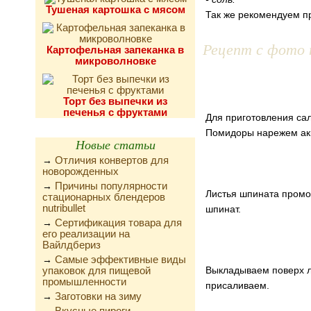
Тушеная картошка с мясом
Так же рекомендуем п
Рецепт с фото 
Картофельная запеканка в
микроволновке
Торт без выпечки из
печенья с фруктами
Для приготовления са
Помидоры нарежем ак
Новые статьи
Отличия конвертов для
→
новорожденных
Причины популярности
→
Листья шпината промо
стационарных блендеров
nutribullet
шпинат.
Сертификация товара для
→
его реализации на
Вайлдбериз
Самые эффективные виды
→
упаковок для пищевой
Выкладываем поверх л
промышленности
присаливаем.
Заготовки на зиму
→
Вкусные пироги,