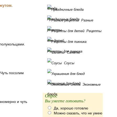
жутом.
блюда
Праздничные блюда
Разные
рецепты
Рецепты
для детей
полукольцами.
Рецепты для пикника
Салаты
Соусы
 Чуть посолим
Украшения для блюд
Экономные
блюда
Опрос
Вы умеете готовить?
вномерно и чуть
Да, хорошо готовлю
Можно сказать, что не умею