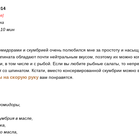
014
ne]
на
:
10 мин
омидорами и скумбрией очень полюбился мне за простоту и насыщ
пината обладают почти нейтральным вкусом, поэтому их можно ко
, в том числе и с рыбой. Если вы любите рыбные салаты, то неп
т со шпинатом. Кстати, вместо консервированной скумбрии можно в
ы на скорую руку
вам понравятся.
помидоры,
умбрия в масле,
ка,
го масла,