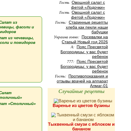
Гость
Овощной салат с
фетой «Лодочки»
Гость
Овощной салат с
фетой «Лодочки»
Гость:
Старинные рецепты
хлеба как пекли наши
бабушки
Украина говно:
Посевалки на
лат из чечевицы,
Старый Новый год 2026
соли и помидоров
А:
Пояс Пресвятой
Богородицы: у вас будет
ребенок
777:
Пояс Пресвятой
Богородицы: у вас будет
ребенок
Гость:
Противопоказания и
отзывы врачей на аппарат
Алмаг-01
Случайные рецепты
лат «Столичный»
Варенье из цветов бузины
Тыквенный смузи с яблоком и
бананом