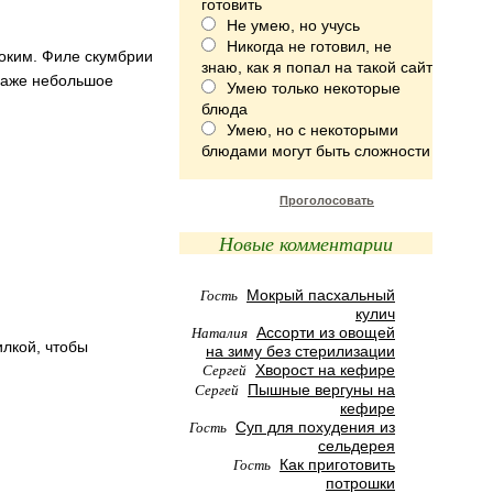
готовить
Не умею, но учусь
Никогда не готовил, не
соким. Филе скумбрии
знаю, как я попал на такой сайт
 даже небольшое
Умею только некоторые
блюда
Умею, но с некоторыми
блюдами могут быть сложности
Проголосовать
Новые комментарии
Гость
Мокрый пасхальный
кулич
Наталия
Ассорти из овощей
илкой, чтобы
на зиму без стерилизации
Сергей
Хворост на кефире
Сергей
Пышные вергуны на
кефире
Гость
Суп для похудения из
сельдерея
Гость
Как приготовить
потрошки