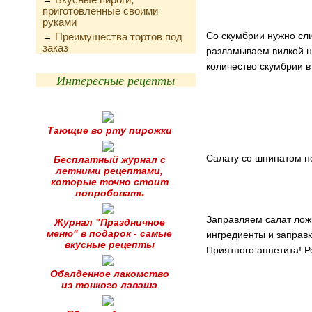
→
приготовленные своими
руками
Со скумбрии нужно сли
Преимущества тортов под
→
заказ
разламываем вилкой н
количество скумбрии в
Интересные рецепты
Тающие во рту пирожки
Салату со шпинатом н
Бесплатный журнал с
летними рецептами,
которые точно стоит
попробовать
Заправляем салат ложк
Журнал "Праздничное
меню" в подарок - самые
ингредиенты и заправ
вкусные рецепты
Приятного аппетита! 
Обалденное лакомство
из тонкого лаваша