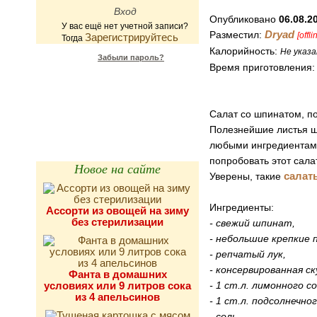
Опубликовано
06.08.2
У вас ещё нет учетной записи?
Dryad
Разместил:
[offli
Зарегистрируйтесь
Тогда
Калорийность:
Не указа
Забыли пароль?
Время приготовления
Калькулятор
калорийности
Салат со шпинатом, п
Полезнейшие листья ш
любыми ингредиентами
попробовать этот сала
Новое на сайте
салат
Уверены, такие
Ингредиенты:
Ассорти из овощей на зиму
без стерилизации
- свежий шпинат,
- небольшие крепкие 
- репчатый лук,
- консервированная ск
Фанта в домашних
условиях или 9 литров сока
- 1 ст.л. лимонного со
из 4 апельсинов
- 1 ст.л. подсолнечно
- соль.