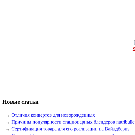
Новые статьи
→
Отличия конвертов для новорожденных
→
Причины популярности стационарных блендеров nutribulle
→
Сертификация товара для его реализации на Вайлдбериз