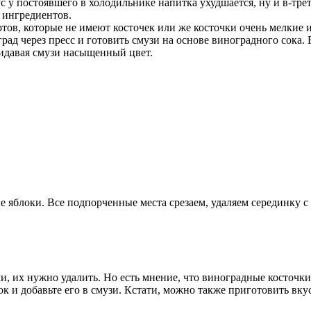
с у постоявшего в холодильнике напитка ухудшается, ну и в-тр
х ингредиентов.
ртов, которые не имеют косточек или же косточки очень мелкие 
рад через пресс и готовить смузи на основе виноградного сока.
ридавая смузи насыщенный цвет.
 яблоки. Все подпорченные места срезаем, удаляем серединку с
, их нужно удалить. Но есть мнение, что виноградные косточки 
ок и добавьте его в смузи. Кстати, можно также приготовить вк