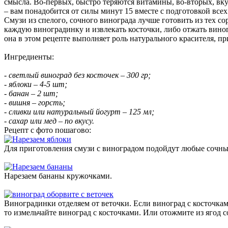
смысла. Во-первых, быстро теряются витамины, во-вторых, вку
– вам понадобится от силы минут 15 вместе с подготовкой все
Смузи из спелого, сочного винограда лучше готовить из тех со
каждую виноградинку и извлекать косточки, либо отжать виног
она в этом рецепте выполняет роль натурального красителя, п
Ингредиенты:
- светлый виноград без косточек – 300 гр;
- яблоки – 4-5 шт;
- банан – 2 шт;
- вишня – горсть;
- сливки или натуральный йогурт – 125 мл;
- сахар или мед – по вкусу.
Рецепт с фото пошагово:
Для приготовления смузи с виноградом подойдут любые сочные
Нарезаем бананы кружочками.
Виноградинки отделяем от веточки. Если виноград с косточками
то измельчайте виноград с косточками. Или отожмите из ягод с