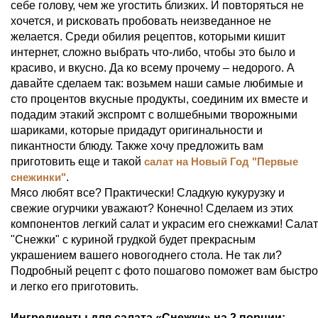
себе голову, чем же угостить близких. И повторяться не
хочется, и рисковать пробовать неизведанное не
желается. Среди обилия рецептов, которыми кишит
интернет, сложно выбрать что-либо, чтобы это было и
красиво, и вкусно. Да ко всему прочему – недорого. А
давайте сделаем так: возьмем наши самые любимые и
сто процентов вкусные продукты, соединим их вместе и
подадим этакий экспромт с волшебными творожными
шариками, которые придадут оригинальности и
пикантности блюду. Также хочу предложить вам
приготовить еще и такой
салат на Новый Год "Первые
снежинки"
.
Мясо любят все? Практически! Сладкую кукурузку и
свежие огурчики уважают? Конечно! Сделаем из этих
компонентов легкий салат и украсим его снежками! Салат
"Снежки" с куриной грудкой будет прекрасным
украшением вашего новогоднего стола. Не так ли?
Подробный рецепт с фото пошагово поможет вам быстро
и легко его приготовить.
Ингредиенты для салата «Снежки» на 2 порции: