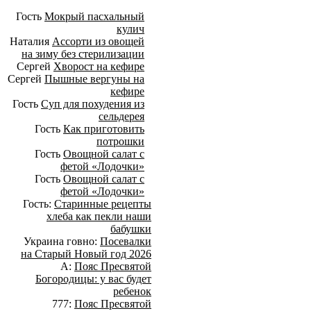
Гость
Мокрый пасхальный
кулич
Наталия
Ассорти из овощей
на зиму без стерилизации
Сергей
Хворост на кефире
Сергей
Пышные вергуны на
кефире
Гость
Суп для похудения из
сельдерея
Гость
Как приготовить
потрошки
Гость
Овощной салат с
фетой «Лодочки»
Гость
Овощной салат с
фетой «Лодочки»
Гость:
Старинные рецепты
хлеба как пекли наши
бабушки
Украина говно:
Посевалки
на Старый Новый год 2026
А:
Пояс Пресвятой
Богородицы: у вас будет
ребенок
777:
Пояс Пресвятой