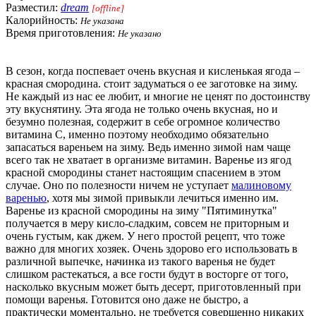
Разместил:
dream
[offline]
Калорийность:
Не указана
Время приготовления:
Не указано
В сезон, когда поспевает очень вкусная и кисленькая ягода –
красная смородина. стоит задуматься о ее заготовке на зиму.
Не каждый из нас ее любит, и многие не ценят по достоинству
эту вкуснятину. Эта ягода не только очень вкусная, но и
безумно полезная, содержит в себе огромное количество
витамина С, именно поэтому необходимо обязательно
запасаться вареньем на зиму. Ведь именно зимой нам чаще
всего так не хватает в организме витамин. Варенье из ягод
красной смородины станет настоящим спасением в этом
случае. Оно по полезности ничем не уступает
малиновому
варенью
, хотя мы зимой привыкли лечиться именно им.
Варенье из красной смородины на зиму "Пятиминутка"
получается в меру кисло-сладким, совсем не приторным и
очень густым, как джем. У него простой рецепт, что тоже
важно для многих хозяек. Очень здорово его использовать в
различной выпечке, начинка из такого варенья не будет
слишком растекаться, а все гости будут в восторге от того,
насколько вкусным может быть десерт, приготовленный при
помощи варенья. Готовится оно даже не быстро, а
практически моментально, не требуется совершенно никаких