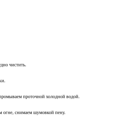
удно чистить.
ки.
о промываем проточной холодной водой.
м огне, снимаем шумовкой пену.