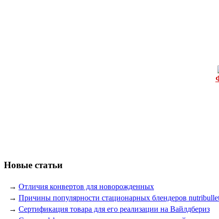
Новые статьи
→
Отличия конвертов для новорожденных
→
Причины популярности стационарных блендеров nutribulle
→
Сертификация товара для его реализации на Вайлдбериз