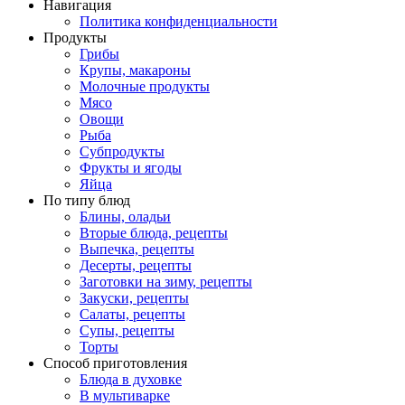
Навигация
Политика конфиденциальности
Продукты
Грибы
Крупы, макароны
Молочные продукты
Мясо
Овощи
Рыба
Субпродукты
Фрукты и ягоды
Яйца
По типу блюд
Блины, оладьи
Вторые блюда, рецепты
Выпечка, рецепты
Десерты, рецепты
Заготовки на зиму, рецепты
Закуски, рецепты
Салаты, рецепты
Супы, рецепты
Торты
Способ приготовления
Блюда в духовке
В мультиварке