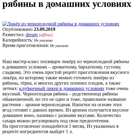
рябины в домашних условиях
Опубликовано
23.09.2019
Разместил:
dream
[offline]
Калорийность:
Не указана
Время приготовления:
Не указано
Наш мастер-класс посвящен ликёру из черноплодной рябины
в домашних условиях – ароматному, бархатному, густому,
сладкому. Это очень простой рецепт приготовления вкусного
ликёра, по которому также можно готовить ликёры из
рябины, тёрна, и многих других осенних плодов, а также
летних:
клубничный ликер в домашних условиях
тоже очень
вкусный. Черноплодная рябина – родственница рябины
обыкновенной, но это не одно и тоже, правильное название
растения – арония черноплодная. Напитки на основе этих
ягод готовят с давних времен. Из аронии получается вкусное
домашнее вино, наливки с разными вкусами. Количество
сахара можно регулировать под свои предпочтения.
На приготовление понадобится 1 месяц. Из указанных в
рецепте ингредиентов выйдет 1 л.