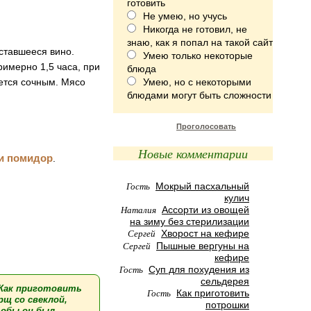
готовить
Не умею, но учусь
Никогда не готовил, не
знаю, как я попал на такой сайт
ставшееся вино.
Умею только некоторые
римерно 1,5 часа, при
блюда
нется сочным. Мясо
Умею, но с некоторыми
блюдами могут быть сложности
Проголосовать
Новые комментарии
и помидор
.
Гость
Мокрый пасхальный
кулич
Наталия
Ассорти из овощей
на зиму без стерилизации
Сергей
Хворост на кефире
Сергей
Пышные вергуны на
кефире
Гость
Суп для похудения из
сельдерея
Гость
Как приготовить
потрошки