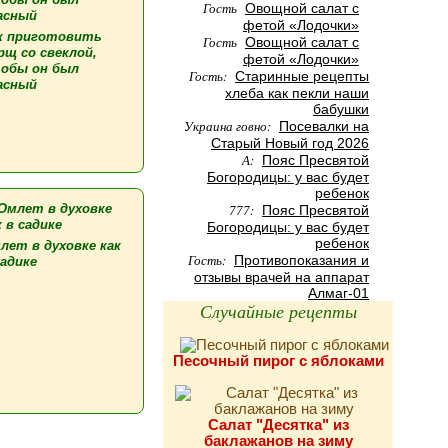
Гость
Овощной салат с
фетой «Лодочки»
к приготовить
Гость
Овощной салат с
рщ со свеклой,
фетой «Лодочки»
обы он был
Гость:
Старинные рецепты
асный
хлеба как пекли наши
бабушки
Украина говно:
Посевалки на
Старый Новый год 2026
А:
Пояс Пресвятой
Богородицы: у вас будет
ребенок
777:
Пояс Пресвятой
Богородицы: у вас будет
ребенок
лет в духовке как
Гость:
Противопоказания и
садике
отзывы врачей на аппарат
Алмаг-01
Случайные рецепты
Песочный пирог с яблоками
Салат "Десятка" из
баклажанов на зиму