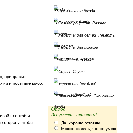
блюда
Праздничные блюда
Разные
рецепты
Рецепты
для детей
Рецепты для пикника
Салаты
Соусы
е, приправьте
ями и посыпьте мясо.
Украшения для блюд
Экономные
блюда
Опрос
Вы умеете готовить?
евой пленкой и
ю сторону, чтобы
Да, хорошо готовлю
Можно сказать, что не умею