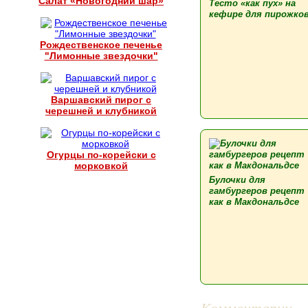
Салат «Новогодний шар»
Тесто «как пух» на
кефире для пирожко
Рождественское печенье
"Лимонные звездочки"
Варшавский пирог с
черешней и клубникой
Огурцы по-корейски с
морковкой
Булочки для
гамбургеров рецепт
как в Макдональдсе
Комментарии