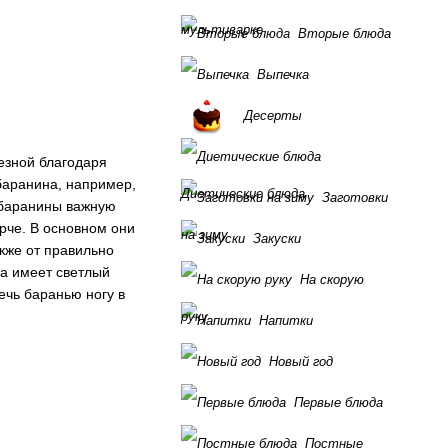
мультиварке
Вторые блюда
Выпечка
Десерты
езной благодаря
баранина, например,
Диетические блюда
Заготовки
 баранины важную
рче. В основном они
на зиму
Закуски
акже от правильно
на имеет светлый
На скорую
ечь баранью ногу в
руку
Напитки
Новый год
Первые блюда
Постные