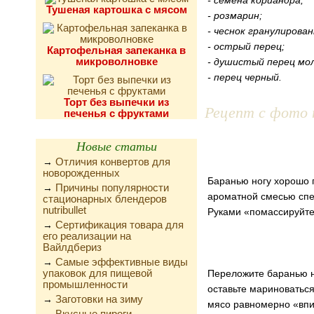
- семена кориандра;
Тушеная картошка с мясом
- розмарин;
- чеснок гранулирова
- острый перец;
Картофельная запеканка в
микроволновке
- душистый перец мо
- перец черный.
Торт без выпечки из
Рецепт с фото 
печенья с фруктами
Новые статьи
Отличия конвертов для
→
новорожденных
Баранью ногу хорошо п
Причины популярности
→
ароматной смесью спе
стационарных блендеров
nutribullet
Руками «помассируйте»
Сертификация товара для
→
его реализации на
Вайлдбериз
Самые эффективные виды
→
упаковок для пищевой
Переложите баранью н
промышленности
оставьте мариноваться
Заготовки на зиму
→
мясо равномерно «впи
Вкусные пироги,