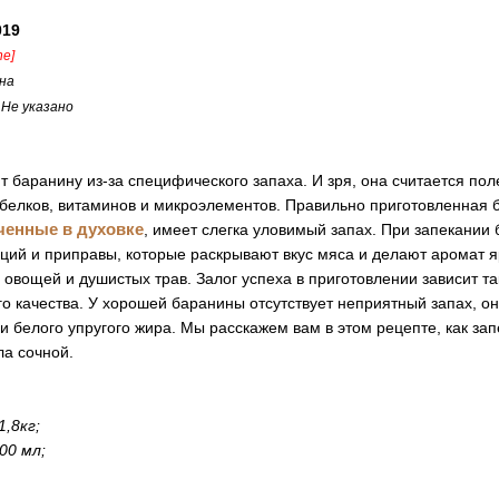
019
ne]
на
:
Не указано
баранину из-за специфического запаха. И зря, она считается пол
белков, витаминов и микроэлементов. Правильно приготовленная 
еченные в духовке
, имеет слегка уловимый запах. При запекании
ций и приправы, которые раскрывают вкус мяса и делают аромат я
х овощей и душистых трав. Залог успеха в приготовлении зависит т
го качества. У хорошей баранины отсутствует неприятный запах, о
и белого упругого жира. Мы расскажем вам в этом рецепте, как зап
ла сочной.
1,8кг;
00 мл;