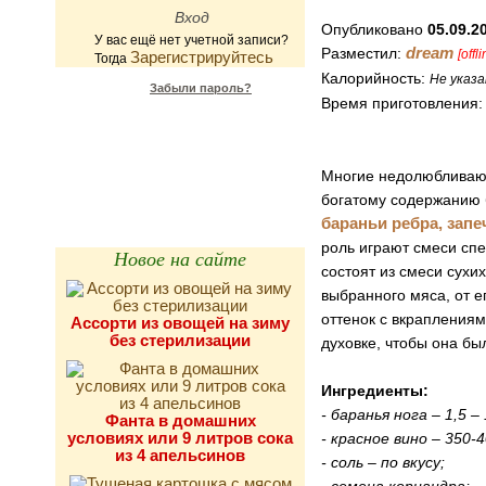
Опубликовано
05.09.2
У вас ещё нет учетной записи?
dream
Разместил:
[offli
Зарегистрируйтесь
Тогда
Калорийность:
Не указа
Забыли пароль?
Время приготовления
Калькулятор
калорийности
Многие недолюбливают 
богатому содержанию 
бараньи ребра, зап
роль играют смеси спе
Новое на сайте
состоят из смеси сухи
выбранного мяса, от е
оттенок с вкраплениям
Ассорти из овощей на зиму
без стерилизации
духовке, чтобы она бы
Ингредиенты:
- баранья нога – 1,5 – 
Фанта в домашних
условиях или 9 литров сока
- красное вино – 350-4
из 4 апельсинов
- соль – по вкусу;