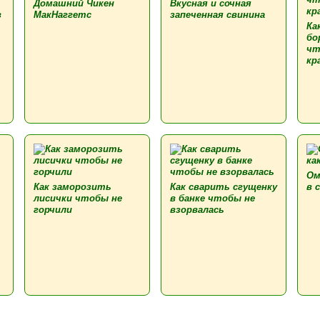
Домашний Чикен
Вкусная и сочная
в
МакНаггетс
запеченная свинина
Ка
бо
чт
кр
Ом
Как заморозить
Как сварить сгущенку
в 
лисички чтобы не
в банке чтобы не
горчили
взорвалась