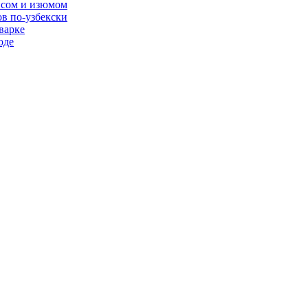
рисом и изюмом
ов по-узбекски
варке
оде