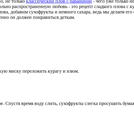
о, не только
классический плов с бараниной
- чего уже только н
ольно распространенную любовь - это рецепт сладкого плова с к
ова, добавим сухофрукты и немного сахара, ведь мы делаем его
бенно он должен понравиться деткам.
кую миску переложить курагу и изюм.
кое. Спустя время воду слить, сухофрукты слегка просушить бу