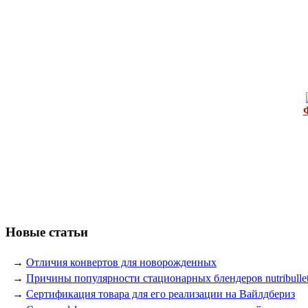
Новые статьи
→
Отличия конвертов для новорожденных
→
Причины популярности стационарных блендеров nutribulle
→
Сертификация товара для его реализации на Вайлдбериз