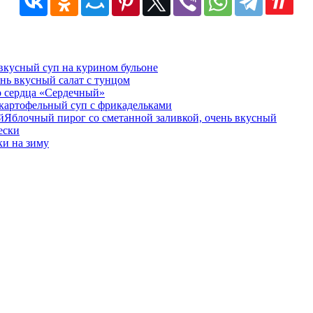
вкусный суп на курином бульоне
нь вкусный салат с тунцом
о сердца «Сердечный»
картофельный суп с фрикадельками
Яблочный пирог со сметанной заливкой, очень вкусный
ески
и на зиму