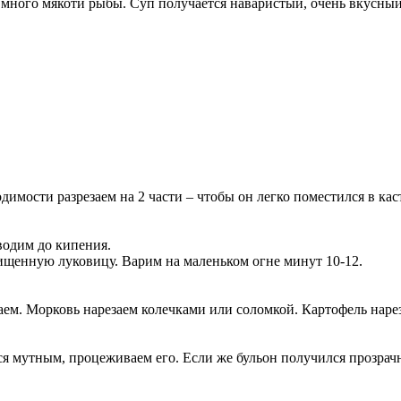
но много мякоти рыбы. Суп получается наваристый, очень вкус
имости разрезаем на 2 части – чтобы он легко поместился в ка
водим до кипения.
ищенную луковицу. Варим на маленьком огне минут 10-12.
ем. Морковь нарезаем колечками или соломкой. Картофель нар
ся мутным, процеживаем его. Если же бульон получился прозрач