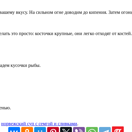
вашему вкусу. На сильном огне доводим до кипения. Затем огон
лать это просто: косточки крупные, они легко отходят от кост
адем кусочки рыбы.
енью.
й
норвежский суп с семгой и сливками
.