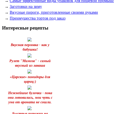
→
Самые эффективные виды упаковок для пищевой промыш
→
Заготовки на зиму
→
Вкусные пироги, приготовленные своими руками
→
Преимущества тортов под заказ
Интересные рецепты
Вкусная перловка - как у
бабушки!
Рулет "Мимоза" - самый
вкусный из лаваша
«Царские» помидоры для
цариц:)
Нежнейшие булочки - пока
они готовились, мои чуть с
ума от аромата не сошли.
Быстрые пирожки на