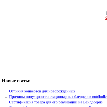
Новые статьи
→
Отличия конвертов для новорожденных
→
Причины популярности стационарных блендеров nutribulle
→
Сертификация товара для его реализации на Вайлдбериз