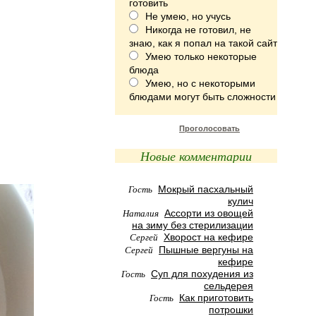
готовить
Не умею, но учусь
Никогда не готовил, не
знаю, как я попал на такой сайт
Умею только некоторые
блюда
Умею, но с некоторыми
блюдами могут быть сложности
Проголосовать
Новые комментарии
Гость
Мокрый пасхальный
кулич
Наталия
Ассорти из овощей
на зиму без стерилизации
Сергей
Хворост на кефире
Сергей
Пышные вергуны на
кефире
Гость
Суп для похудения из
сельдерея
Гость
Как приготовить
потрошки