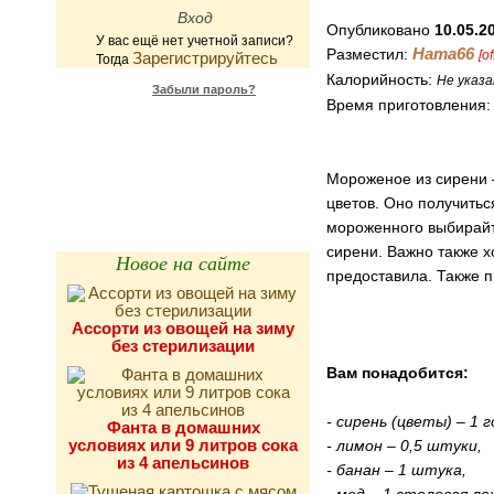
Опубликовано
10.05.2
У вас ещё нет учетной записи?
Ната66
Разместил:
[of
Зарегистрируйтесь
Тогда
Калорийность:
Не указа
Забыли пароль?
Время приготовления
Калькулятор
калорийности
Мороженое из сирени –
цветов. Оно получитьс
мороженного выбирайте
сирени. Важно также х
Новое на сайте
предоставила. Также 
Ассорти из овощей на зиму
без стерилизации
Вам понадобится:
- сирень (цветы) – 1 
Фанта в домашних
условиях или 9 литров сока
- лимон – 0,5 штуки,
из 4 апельсинов
- банан – 1 штука,