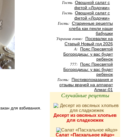
Гость
Овощной салат с
фетой «Лодочки»
Гость
Овощной салат с
фетой «Лодочки»
Гость:
Старинные рецепты
хлеба как пекли наши
бабушки
Украина говно:
Посевалки на
Старый Новый год 2026
А:
Пояс Пресвятой
Богородицы: у вас будет
ребенок
777:
Пояс Пресвятой
Богородицы: у вас будет
ребенок
Гость:
Противопоказания и
отзывы врачей на аппарат
Алмаг-01
Случайные рецепты
такан для взбивания.
Десерт из овсяных хлопьев
для сладкоежек
Салат «Пасхальное яйцо»