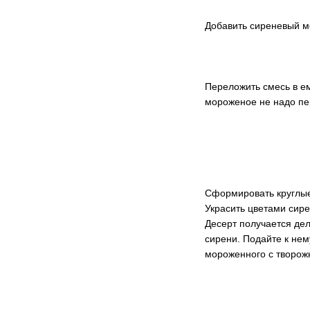
Добавить сиреневый ме
Переложить смесь в е
мороженое не надо п
Сформировать круглые
Украсить цветами сире
Десерт получается де
сирени. Подайте к нем
мороженного с творож