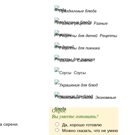
блюда
Праздничные блюда
Разные
рецепты
Рецепты
для детей
Рецепты для пикника
Салаты
Соусы
Украшения для блюд
Экономные
блюда
Опрос
Вы умеете готовить?
а сирени.
Да, хорошо готовлю
Можно сказать, что не умею