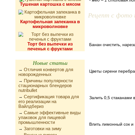
- мед – 1 столовая ло
Тушеная картошка с мясом
Рецепт с фото 
Картофельная запеканка в
микроволновке
Торт без выпечки из
Банан очистить, нарез
печенья с фруктами
Новые статьи
Отличия конвертов для
→
Цветы сирени перебрат
новорожденных
Причины популярности
→
стационарных блендеров
nutribullet
Сертификация товара для
→
Залить 0,5 стаканами 
его реализации на
Вайлдбериз
Самые эффективные виды
→
упаковок для пищевой
промышленности
Влить лимонный сок и 
Заготовки на зиму
→
Вкусные пироги,