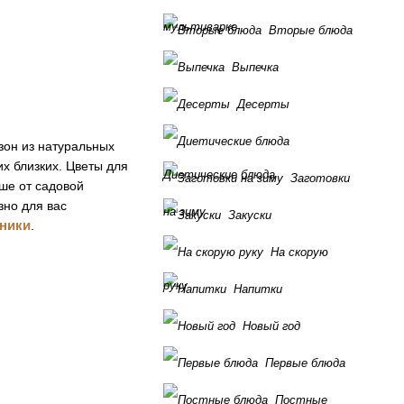
мультиварке
Вторые блюда
Выпечка
Десерты
зон из натуральных
их близких. Цветы для
Диетические блюда
Заготовки
чше от садовой
зно для вас
на зиму
Закуски
бники
.
На скорую
руку
Напитки
Новый год
Первые блюда
Постные