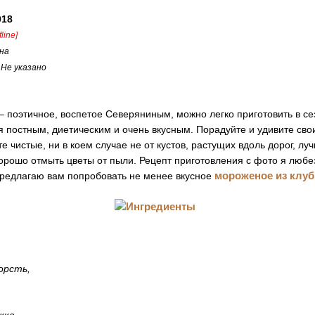
018
fline]
на
:
Не указано
 поэтичное, воспетое Северяниным, можно легко приготовить в се
я постным, диетическим и очень вкусным. Порадуйте и удивите сво
 чистые, ни в коем случае не от кустов, растущих вдоль дорог, лу
орошо отмыть цветы от пыли. Рецепт приготовления с фото я любе
мороженое из клу
предлагаю вам попробовать не менее вкусное
горсть,