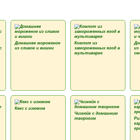
Домашнее мороженое
Компот из
До
с
из сливок и вишни
замороженных ягод в
из
мультиварке
см
Кекс с изюмом
Чизкейк с домашним
творогом
Ри
ка
гр