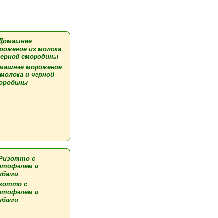
машнее мороженое
 молока и черной
ородины
зотто с
ртофелем и
ибами