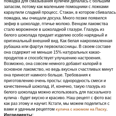
помадка для смазывания куличей делалась с большим
запасом, потому как маленькие помощники с ложками
караулили сладкий процесс. Стакан, в котором сбивалась
помадка, мы очищали досуха. Много позже появился
зефир в шоколаде, птичье молоко. Венцом лакомства
стало мороженое в шоколадной глазури. Глазурь из
белого шоколада придает изделию особо нарядный и
оригинальный внешний вид. Как белая накрохмаленная
рубашка или фартук первоклассницы. В своем составе
она содержит не меньше 15% натуральных какао-
продуктов и способствует улучшению настроения.
Возможно, она совсем немного добавит калорий в
основное лакомство, но ведь вкусных счастливых минут
она принесет намного больше. Требования к
приготовлению очень просты: однородность смеси и
качественный шоколад. И, конечно, такую глазурь из
белого шоколада можно использовать для пасхального
кулича - будет вкусно и красиво. Наш рецепт с фото вас
как раз этому и научит. Кстати, мы можем поделиться с
вами и удачным рецептом
кулича с изюмом на Пасху
.
Ингредиенты: