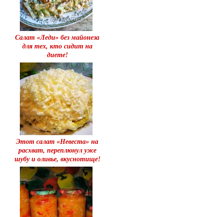
Салат «Леди» без майонеза
для тех, кто сидит на
диете!
Этот салат «Невестa» на
расхват, переплюнул уже
шубу и oливье, вкуснотище!