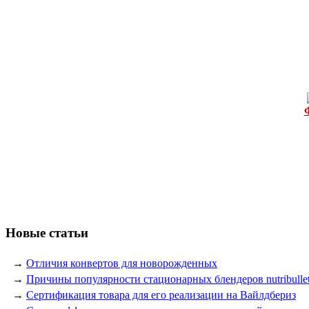
Новые статьи
→
Отличия конвертов для новорожденных
→
Причины популярности стационарных блендеров nutribulle
→
Сертификация товара для его реализации на Вайлдбериз