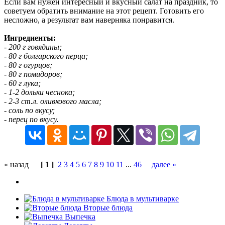
Если вам нужен интересный и вкусный салат на праздник, то
советуем обратить внимание на этот рецепт. Готовить его
несложно, а результат вам наверняка понравится.
Ингредиенты:
- 200 г говядины;
- 80 г болгарского перца;
- 80 г огурцов;
- 80 г помидоров;
- 60 г лука;
- 1-2 дольки чеснока;
- 2-3 ст.л. оливкового масла;
- соль по вкусу;
- перец по вкусу.
« назад
[ 1 ]
2
3
4
5
6
7
8
9
10
11
...
46
далее »
Блюда в мультиварке
Вторые блюда
Выпечка