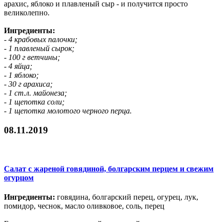
арахис, яблоко и плавленый сыр - и получится просто
великолепно.
Ингредиенты:
- 4 крабовых палочки;
- 1 плавленый сырок;
- 100 г ветчины;
- 4 яйца;
- 1 яблоко;
- 30 г арахиса;
- 1 ст.л. майонеза;
- 1 щепотка соли;
- 1 щепотка молотого черного перца.
08.11.2019
Салат с жареной говядиной, болгарским перцем и свежим
огурцом
Ингредиенты:
говядина, болгарский перец, огурец, лук,
помидор, чеснок, масло оливковое, соль, перец