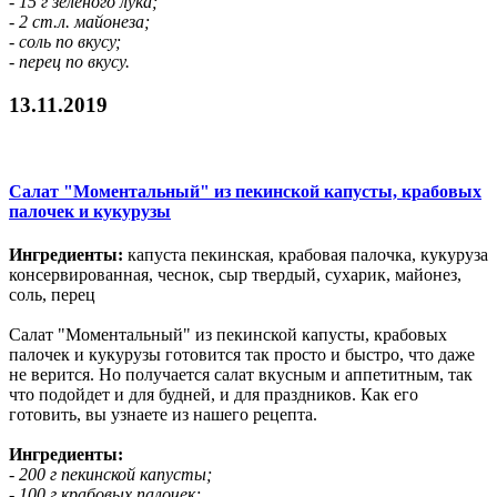
- 15 г зеленого лука;
- 2 ст.л. майонеза;
- соль по вкусу;
- перец по вкусу.
13.11.2019
Салат "Моментальный" из пекинской капусты, крабовых
палочек и кукурузы
Ингредиенты:
капуста пекинская, крабовая палочка, кукуруза
консервированная, чеснок, сыр твердый, сухарик, майонез,
соль, перец
Салат "Моментальный" из пекинской капусты, крабовых
палочек и кукурузы готовится так просто и быстро, что даже
не верится. Но получается салат вкусным и аппетитным, так
что подойдет и для будней, и для праздников. Как его
готовить, вы узнаете из нашего рецепта.
Ингредиенты:
- 200 г пекинской капусты;
- 100 г крабовых палочек;