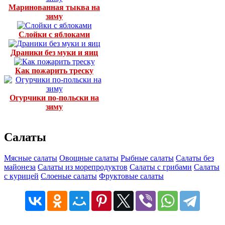
Маринованная тыква на
зиму
Слойки с яблоками
Драники без муки и яиц
Как пожарить треску
Огурчики по-польски на
зиму
Салаты
Мясные салаты
Овощные салаты
Рыбные салаты
Салаты без
майонеза
Салаты из морепродуктов
Салаты с грибами
Салаты
с курицей
Слоеные салаты
Фруктовые салаты