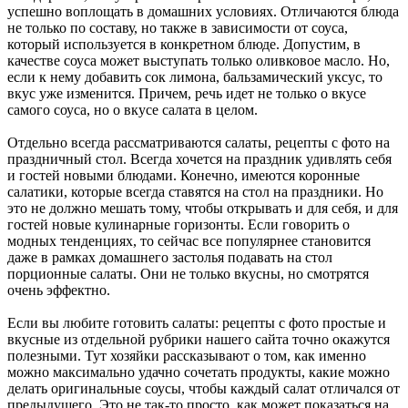
успешно воплощать в домашних условиях. Отличаются блюда
не только по составу, но также в зависимости от соуса,
который используется в конкретном блюде. Допустим, в
качестве соуса может выступать только оливковое масло. Но,
если к нему добавить сок лимона, бальзамический уксус, то
вкус уже изменится. Причем, речь идет не только о вкусе
самого соуса, но о вкусе салата в целом.
Отдельно всегда рассматриваются салаты, рецепты с фото на
праздничный стол. Всегда хочется на праздник удивлять себя
и гостей новыми блюдами. Конечно, имеются коронные
салатики, которые всегда ставятся на стол на праздники. Но
это не должно мешать тому, чтобы открывать и для себя, и для
гостей новые кулинарные горизонты. Если говорить о
модных тенденциях, то сейчас все популярнее становится
даже в рамках домашнего застолья подавать на стол
порционные салаты. Они не только вкусны, но смотрятся
очень эффектно.
Если вы любите готовить салаты: рецепты с фото простые и
вкусные из отдельной рубрики нашего сайта точно окажутся
полезными. Тут хозяйки рассказывают о том, как именно
можно максимально удачно сочетать продукты, какие можно
делать оригинальные соусы, чтобы каждый салат отличался от
предыдущего. Это не так-то просто, как может показаться на