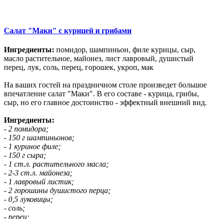
Салат "Маки" с курицей и грибами
Ингредиенты:
помидор, шампиньон, филе курицы, сыр,
масло растительное, майонез, лист лавровый, душистый
перец, лук, соль, перец, горошек, укроп, мак
На ваших гостей на праздничном столе произведет большое
впечатление салат "Маки". В его составе - курица, грибы,
сыр, но его главное достоинство - эффектный внешний вид.
Ингредиенты:
- 2 помидора;
- 150 г шампиньонов;
- 1 куриное филе;
- 150 г сыра;
- 1 ст.л. растительного масла;
- 2-3 ст.л. майонеза;
- 1 лавровый листик;
- 2 горошины душистого перца;
- 0,5 луковицы;
- соль;
- перец;