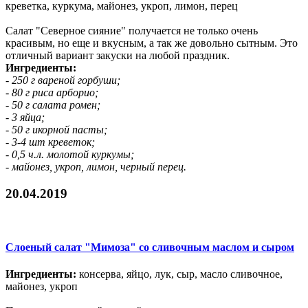
креветка, куркума, майонез, укроп, лимон, перец
Салат "Северное сияние" получается не только очень
красивым, но еще и вкусным, а так же довольно сытным. Это
отличный вариант закуски на любой праздник.
Ингредиенты:
- 250 г вареной горбуши;
- 80 г риса арборио;
- 50 г салата ромен;
- 3 яйца;
- 50 г икорной пасты;
- 3-4 шт креветок;
- 0,5 ч.л. молотой куркумы;
- майонез, укроп, лимон, черный перец.
20.04.2019
Слоеный салат "Мимоза" со сливочным маслом и сыром
Ингредиенты:
консерва, яйцо, лук, сыр, масло сливочное,
майонез, укроп