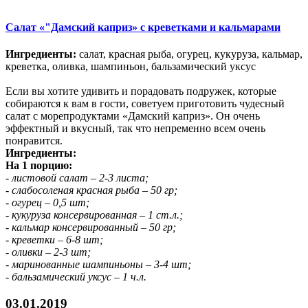
Салат «"Дамский каприз» с креветками и кальмарами
Ингредиенты:
салат, красная рыба, огурец, кукуруза, кальмар,
креветка, оливка, шампиньон, бальзамический уксус
Если вы хотите удивить и порадовать подружек, которые
собираются к вам в гости, советуем приготовить чудесный
салат с морепродуктами «Дамский каприз». Он очень
эффектный и вкусный, так что непременно всем очень
понравится.
Ингредиенты:
На 1 порцию:
- листовой салат – 2-3 листа;
- слабосоленая красная рыба – 50 гр;
- огурец – 0,5 шт;
- кукуруза консервированная – 1 ст.л.;
- кальмар консервированный – 50 гр;
- креветки – 6-8 шт;
- оливки – 2-3 шт;
- маринованные шампиньоны – 3-4 шт;
- бальзамический уксус – 1 ч.л.
03.01.2019