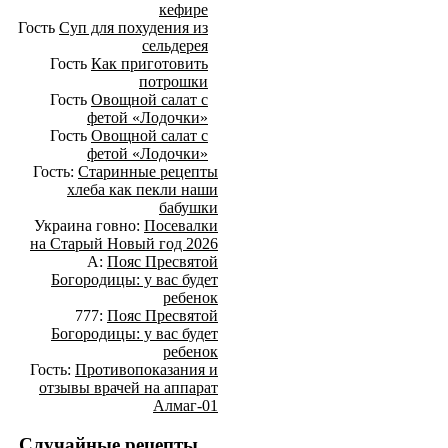
кефире
Гость
Суп для похудения из
сельдерея
Гость
Как приготовить
потрошки
Гость
Овощной салат с
фетой «Лодочки»
Гость
Овощной салат с
фетой «Лодочки»
Гость:
Старинные рецепты
хлеба как пекли наши
бабушки
Украина говно:
Посевалки
на Старый Новый год 2026
А:
Пояс Пресвятой
Богородицы: у вас будет
ребенок
777:
Пояс Пресвятой
Богородицы: у вас будет
ребенок
Гость:
Противопоказания и
отзывы врачей на аппарат
Алмаг-01
Случайные рецепты