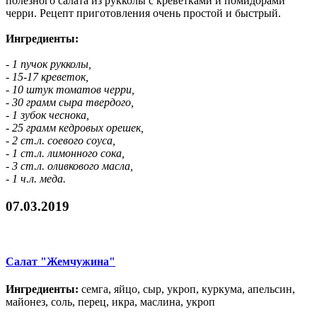
полезного салата из рукколы с креветками и помидорами
черри. Рецепт приготовления очень простой и быстрый.
Ингредиенты:
- 1 пучок рукколы,
- 15-17 креветок,
- 10 штук томатов черри,
- 30 грамм сыра твердого,
- 1 зубок чеснока,
- 25 грамм кедровых орешек,
- 2 ст.л. соевого соуса,
- 1 ст.л. лимонного сока,
- 3 ст.л. оливкового масла,
- 1 ч.л. меда.
07.03.2019
Салат "Жемчужина"
Ингредиенты:
семга, яйцо, сыр, укроп, куркума, апельсин,
майонез, соль, перец, икра, маслина, укроп