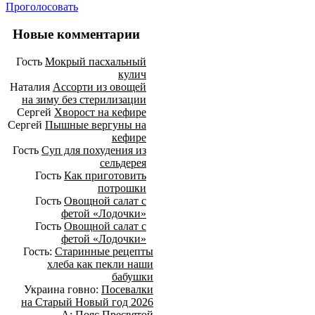
Проголосовать
Новые комментарии
Гость
Мокрый пасхальный
кулич
Наталия
Ассорти из овощей
на зиму без стерилизации
Сергей
Хворост на кефире
Сергей
Пышные вергуны на
кефире
Гость
Суп для похудения из
сельдерея
Гость
Как приготовить
потрошки
Гость
Овощной салат с
фетой «Лодочки»
Гость
Овощной салат с
фетой «Лодочки»
Гость:
Старинные рецепты
хлеба как пекли наши
бабушки
Украина говно:
Посевалки
на Старый Новый год 2026
А:
Пояс Пресвятой