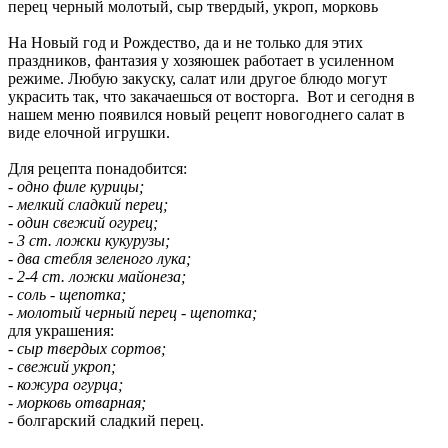
перец черный молотый, сыр твердый, укроп, морковь
На Новый год и Рождество, да и не только для этих
праздников, фантазия у хозяюшек работает в усиленном
режиме. Любую закуску, салат или другое блюдо могут
украсить так, что закачаешься от восторга.
Вот и сегодня в
нашем меню появился новый рецепт новогоднего салат в
виде елочной игрушки.
Для рецепта понадобится:
- одно филе курицы;
- мелкий сладкий перец;
- один свежий огурец;
- 3 ст. ложки кукурузы;
- два стебля зеленого лука;
- 2-4 ст. ложки майонеза;
- соль - щепотка;
- молотый черный перец - щепотка;
для украшения:
- сыр твердых сортов;
- свежий укроп;
- кожура огурца;
- морковь отварная;
- болгарский сладкий перец.