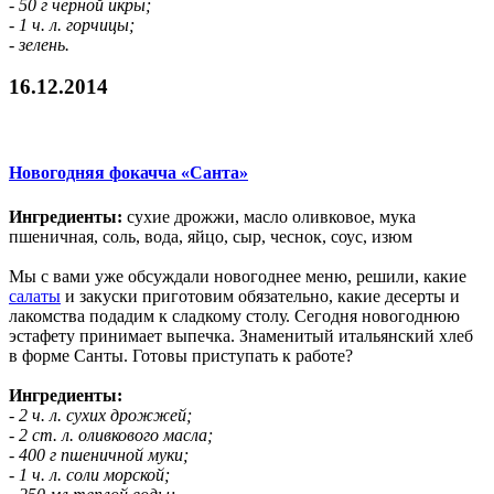
- 50 г черной икры;
- 1 ч. л. горчицы;
- зелень.
16.12.2014
Новогодняя фокачча «Санта»
Ингредиенты:
сухие дрожжи, масло оливковое, мука
пшеничная, соль, вода, яйцо, сыр, чеснок, соус, изюм
Мы с вами уже обсуждали новогоднее меню, решили, какие
салаты
и закуски приготовим обязательно, какие десерты и
лакомства подадим к сладкому столу. Сегодня новогоднюю
эстафету принимает выпечка. Знаменитый итальянский хлеб
в форме Санты. Готовы приступать к работе?
Ингредиенты:
- 2 ч. л. сухих дрожжей;
- 2 ст. л. оливкового масла;
- 400 г пшеничной муки;
- 1 ч. л. соли морской;