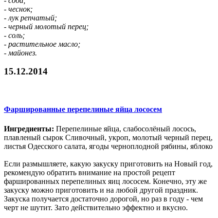
- сода;
- чеснок;
- лук репчатый;
- черный молотый перец;
- соль;
- растительное масло;
- майонез.
15.12.2014
Фаршированные перепелиные яйца лососем
Ингредиенты:
Перепелиные яйца, слабосолёный лосось,
плавленый сырок Сливочный, укроп, молотый черный перец,
листья Одесского салата, ягоды черноплодной рябины, яблоко
Если размышляете, какую закуску приготовить на Новый год,
рекомендую обратить внимание на простой рецепт
фаршированных перепелиных яиц лососем. Конечно, эту же
закуску можно приготовить и на любой другой праздник.
Закуска получается достаточно дорогой, но раз в году - чем
черт не шутит. Зато действительно эффектно и вкусно.