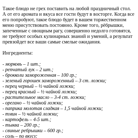
Такое блюдо не грех поставить на любой праздничный стол.
А от его аромата и вкуса все гости будут в восторге. Когда все
его попробуют, такое блюдо будет в вашем торжественном
меню присутствовать постоянно. Кроме того, рёбрышки,
запеченные с овощным рагу, совершенно недолго готовятся,
не требуют особых кулинарных знаний и умений, а результат
превзойдет все ваши самые смелые ожидания.
Ингредиенты:
- морковь – 1 шт.;
- репчатый лук – 2 шт.;
- брокколи замороженная – 100 гр.;
- зеленый горошек замороженный – 3 ст. ложки;
- перец черный – ½ чайной ложки;
- перец красный – ½ чайной ложки;
- растительное масло – 3-4 ст. ложки;
- орегано – ½ чайной ложки;
- паприка молотая сладкая – 1,5 чайной ложки;
- тмин – ½ чайной ложки;
- картофель – 4-5 шт.;
- тыква – 200 гр.;
- свиные ребрышки – 600 гр.;
- соль – по вкусу;