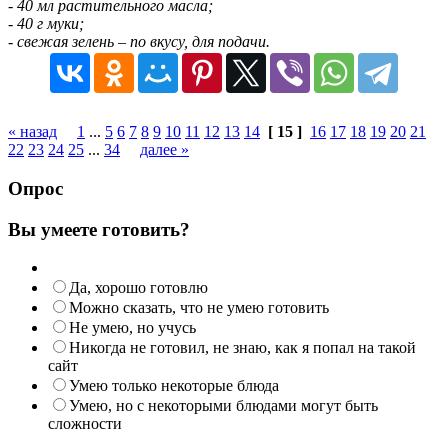
- 40 мл растительного масла;
- 40 г муки;
- свежая зелень – по вкусу, для подачи.
« назад
1
...
5
6
7
8
9
10
11
12
13
14
[ 15 ]
16
17
18
19
20
21
22
23
24
25
...
34
далее »
Опрос
Вы умеете готовить?
Да, хорошо готовлю
Можно сказать, что не умею готовить
Не умею, но учусь
Никогда не готовил, не знаю, как я попал на такой
сайт
Умею только некоторые блюда
Умею, но с некоторыми блюдами могут быть
сложности