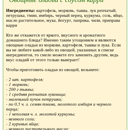
Ингредиенты:
картофель, морковь, тыква, лук репчатый,
петрушка, тмин, имбирь, черный перец, куркума, соль, яйцо,
масло растительное, мука, йогурт, паприка, чили, приправа
карри
Кто же откажется от яркого, вкусного и ароматного
домашнего блюда? Именно таким угощением и являются
овощные оладьи из моркови, картофеля, тыквы и лука. Если
вы не любите какой-либо из овощей, указанных в списке
ингредиентов, то смело можете его заменить другим, ведь
вкус оладий от этого только выиграет!
Чтобы приготовить оладьи из овощей, возьмите:
- 2 шт. картофеля;
- 1 морковь;
- 200 г тыквы;
- 1 средняя репчатая луковица;
- маленький пучок петрушки;
- по 0,5 ч. л. семян тмина, молотого имбиря и черного
перца;
- 1 неполная ч. л. молотой куркумы;
- немного соли;
- 2 куриных яйца;
- немного растительного масла;