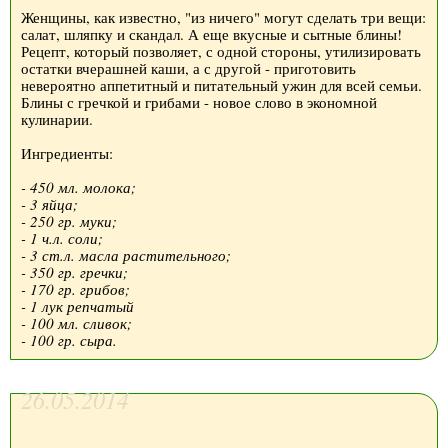
Женщины, как известно, "из ничего" могут сделать три вещи:
салат, шляпку и скандал. А еще вкусные и сытные блины!
Рецепт, который позволяет, с одной стороны, утилизировать
остатки вчерашней каши, а с другой - приготовить
невероятно аппетитный и питательный ужин для всей семьи.
Блины с гречкой и грибами - новое слово в экономной
кулинарии.
Ингредиенты:
- 450 мл. молока;
- 3 яйца;
- 250 гр. муки;
- 1 ч.л. соли;
- 3 ст.л. масла растительного;
- 350 гр. гречки;
- 170 гр. грибов;
- 1 лук репчатый
- 100 мл. сливок;
- 100 гр. сыра.
26.05.2014