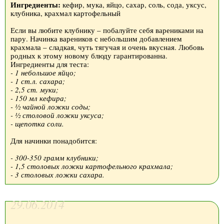
Ингредиенты:
кефир, мука, яйцо, сахар, соль, сода, уксус,
клубника, крахмал картофельный
Если вы любите клубнику – побалуйте себя варениками на
пару. Начинка вареников с небольшим добавлением
крахмала – сладкая, чуть тягучая и очень вкусная. Любовь
родных к этому новому блюду гарантированна.
Ингредиенты для теста:
- 1 небольшое яйцо;
- 1 ст.л. сахара;
- 2,5 ст. муки;
- 150 мл кефира;
- ½ чайной ложки соды;
- ½ столовой ложки уксуса;
- щепотка соли.
Для начинки понадобится:
- 300-350 грамм клубники;
- 1,5 столовых ложки картофельного крахмала;
- 3 столовых ложки сахара.
29.06.2014