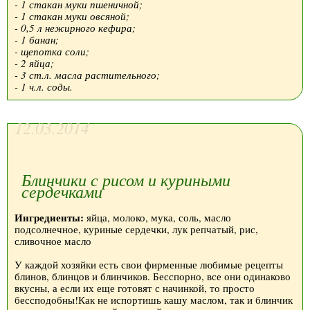
- 1 стакан муки пшеничной;
- 1 стакан муки овсяной;
- 0,5 л нежирного кефира;
- 1 банан;
- щепотка соли;
- 2 яйца;
- 3 ст.л. масла растительного;
- 1 ч.л. соды.
12.03.2014
Блинчики с рисом и куриными
сердечками
Ингредиенты:
яйца, молоко, мука, соль, масло
подсолнечное, куриные сердечки, лук репчатый, рис,
сливочное масло
У каждой хозяйки есть свои фирменные любимые рецепты
блинов, блинцов и блинчиков. Бесспорно, все они одинаково
вкусны, а если их еще готовят с начинкой, то просто
бессподобны!Как не испортишь кашу маслом, так и блинчик