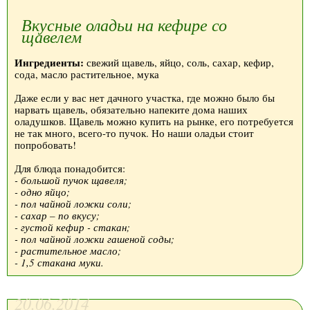
Вкусные оладьи на кефире со
щавелем
Ингредиенты:
свежий щавель, яйцо, соль, сахар, кефир,
сода, масло растительное, мука
Даже если у вас нет дачного участка, где можно было бы
нарвать щавель, обязательно напеките дома наших
оладушков. Щавель можно купить на рынке, его потребуется
не так много, всего-то пучок. Но наши оладьи стоит
попробовать!
Для блюда понадобится:
- большой пучок щавеля;
- одно яйцо;
- пол чайной ложки соли;
- сахар – по вкусу;
- густой кефир - стакан;
- пол чайной ложки гашеной соды;
- растительное масло;
- 1,5 стакана муки.
20.06.2014