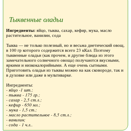
Тыквенные оладьи
Ингредиенты:
яйцо, тыква, сахар, кефир, мука, масло
растительное, ванилин, сода
Тыква — не только полезный, но и весьма диетический овощ,
в 100 гр которого содержится всего 23 кКал. Поэтому
тыквенные оладьи (как прочем, и другие блюда из этого
замечательного солнечного овоща) получаются вкусными,
яркими и низкокалорийными. А еще очень сытными.
Приготовить оладьи из тыквы можно на как сковороде, так и
в духовке или даже в мультиварке.
Ингредиенты:
- яйцо -1 шт.;
- тыква - 175 гр.;
- сахар - 2,5 ст.л.;
- кефир - 650 мл.;
- мука - 1,5 ст.;
- масло растительное - 8,5 ст.л.;
- ванилин;
- сода - 1 ч.л..