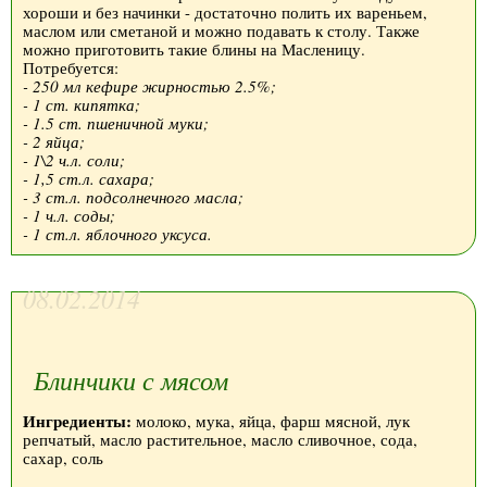
хороши и без начинки - достаточно полить их вареньем,
маслом или сметаной и можно подавать к столу. Также
можно приготовить такие блины на Масленицу.
Потребуется:
- 250 мл кефире жирностью 2.5%;
- 1 ст. кипятка;
- 1.5 ст. пшеничной муки;
- 2 яйца;
- 1\2 ч.л. соли;
- 1,5 ст.л. сахара;
- 3 ст.л. подсолнечного масла;
- 1 ч.л. соды;
- 1 ст.л. яблочного уксуса.
08.02.2014
Блинчики с мясом
Ингредиенты:
молоко, мука, яйца, фарш мясной, лук
репчатый, масло растительное, масло сливочное, сода,
сахар, соль