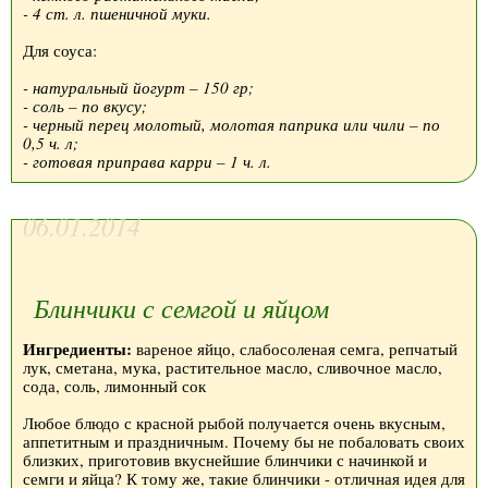
- 4 ст. л. пшеничной муки.
Для соуса:
- натуральный йогурт – 150 гр;
- соль – по вкусу;
- черный перец молотый, молотая паприка или чили – по
0,5 ч. л;
- готовая приправа карри – 1 ч. л.
06.01.2014
Блинчики с семгой и яйцом
Ингредиенты:
вареное яйцо, слабосоленая семга, репчатый
лук, сметана, мука, растительное масло, сливочное масло,
сода, соль, лимонный сок
Любое блюдо с красной рыбой получается очень вкусным,
аппетитным и праздничным. Почему бы не побаловать своих
близких, приготовив вкуснейшие блинчики с начинкой и
семги и яйца? К тому же, такие блинчики - отличная идея для