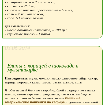
- сахарный песок – 2 ст. ложки;
- кипяток – 250 мл;
- кислое молоко или простокваша – 600 мл;
- соль – ½ чайной ложки;
- сода 1/3 чайной ложки.
для смазывания:
- масло домашнее (сливочное) – 100 гр.;
- сгущенное молоко – 1 банка.
03.06.2014
Блины с корицей в шоколаде в
мультиварке
Ингредиенты:
мука, молоко, масло сливочное, яйца, сахар,
корица, порошок какао, масло растительное, соль
Чтобы первый блин по старой-доброй традиции не вышел
комом, важно заранее определится, что и как вы будете
готовить: тонкие блины на молоке или
пышные
, с джемом, сметаной
американские панкейки на кефире