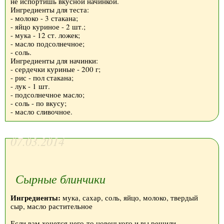
не испортишь вкусной начинкой.
Ингредиенты для теста:
- молоко - 3 стакана;
- яйцо куриное - 2 шт.;
- мука - 12 ст. ложек;
- масло подсолнечное;
- соль.
Ингредиенты для начинки:
- сердечки куриные - 200 г;
- рис - пол стакана;
- лук - 1 шт.
- подсолнечное масло;
- соль - по вкусу;
- масло сливочное.
07.03.2014
Сырные блинчики
Ингредиенты:
мука, сахар, соль, яйцо, молоко, твердый
сыр, масло растительное
Если вам хочется чего-то новенького и вы решили