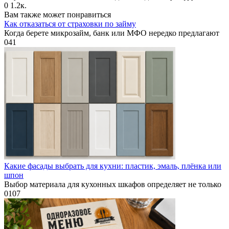
0
1.2к.
Вам также может понравиться
Как отказаться от страховки по займу
Когда берете микрозайм, банк или МФО нередко предлагают
0
41
Какие фасады выбрать для кухни: пластик, эмаль, плёнка или
шпон
Выбор материала для кухонных шкафов определяет не только
0
107