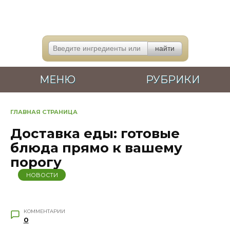
Перейти
к
содержанию
МЕНЮ
РУБРИКИ
ГЛАВНАЯ СТРАНИЦА
Доставка еды: готовые
блюда прямо к вашему
порогу
НОВОСТИ
КОММЕНТАРИИ
0