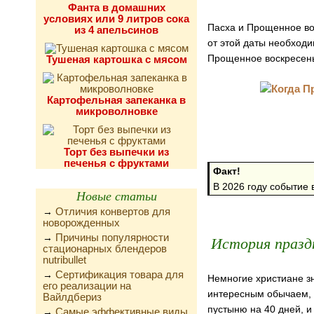
Фанта в домашних
условиях или 9 литров сока
Пасха и Прощенное вос
из 4 апельсинов
от этой даты необходи
Прощенное воскресен
Тушеная картошка с мясом
Картофельная запеканка в
микроволновке
Торт без выпечки из
печенья с фруктами
Факт!
В 2026 году событие 
Новые статьи
Отличия конвертов для
→
новорожденных
Причины популярности
→
История празд
стационарных блендеров
nutribullet
Сертификация товара для
→
Немногие христиане зн
его реализации на
интересным обычаем, 
Вайлдбериз
пустыню на 40 дней, и
Самые эффективные виды
→