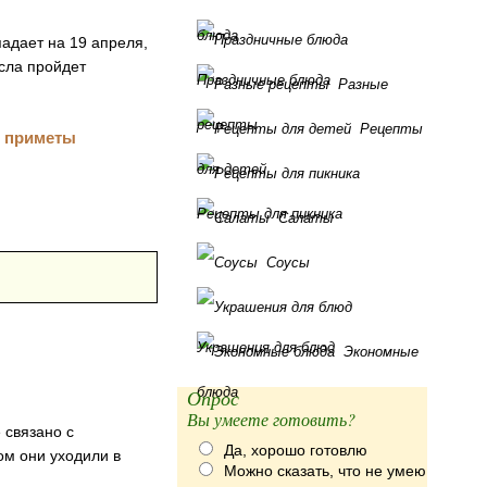
блюда
адает на 19 апреля,
исла пройдет
Праздничные блюда
Разные
рецепты
Рецепты
для детей
Рецепты для пикника
Салаты
Соусы
Украшения для блюд
Экономные
блюда
Опрос
Вы умеете готовить?
 связано с
Да, хорошо готовлю
ом они уходили в
Можно сказать, что не умею