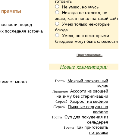
готовить
Не умею, но учусь
Никогда не готовил, не
знаю, как я попал на такой сайт
Умею только некоторые
пасности, перед
блюда
их последняя встреча
Умею, но с некоторыми
блюдами могут быть сложности
Проголосовать
Новые комментарии
Гость
Мокрый пасхальный
к имеет много
кулич
Наталия
Ассорти из овощей
на зиму без стерилизации
Сергей
Хворост на кефире
Сергей
Пышные вергуны на
кефире
Гость
Суп для похудения из
сельдерея
Гость
Как приготовить
потрошки