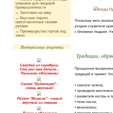
упаковок для пищевой
промышленности
Заготовки на зиму
→
Вкусные пироги,
→
Поскольку жить монаха
приготовленные своими
руками
уходом служители хра
Преимущества тортов под
→
с близкими людьми. Уж
заказ
Интересные рецепты
Традиции, обр
Сагудай из скумбрии.
Прощенное воскресень
Сто раз так делала…
Пальчики оближешь!
традиций и примет. Ч
Салат "Будапешт" -
• сжигали чучела;
очень вкусный!
• проводили мистичес
• разжигали костры и п
Рулет "Мимоза" - самый
• пели песни;
вкусный из лаваша
• веселились;
• просили прощения у 