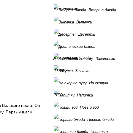
мультиварке
Вторые блюда
Выпечка
Десерты
Диетические блюда
Заготовки
на зиму
Закуски
На скорую
руку
Напитки
а Великого поста. Он
Новый год
му. Первый шаг к
Первые блюда
Постные