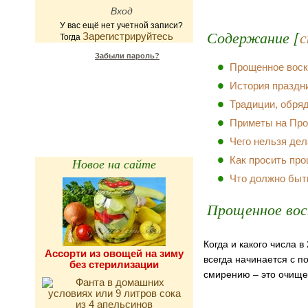
У вас ещё нет учетной записи?
Содержание [
с
Зарегистрируйтесь
Тогда
Забыли пароль?
Прощенное воск
Калькулятор
История праздн
калорийности
Традиции, обря
Приметы на Про
Чего нельзя дел
Как просить пр
Новое на сайте
Что должно быт
Прощенное вос
Когда и какого числа 
Ассорти из овощей на зиму
всегда начинается с п
без стерилизации
смирению – это очище