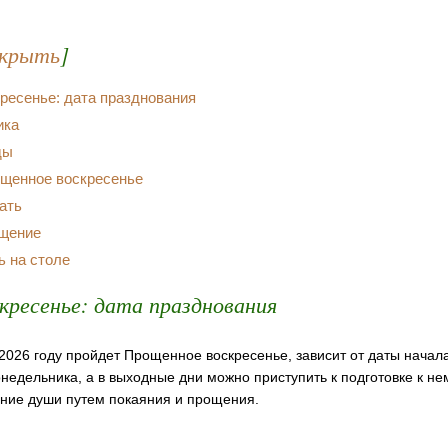
крыть
]
ресенье: дата празднования
ика
ды
щенное воскресенье
ать
ощение
ь на столе
кресенье: дата празднования
в 2026 году пройдет Прощенное воскресенье, зависит от даты начал
онедельника, а в выходные дни можно приступить к подготовке к не
ние души путем покаяния и прощения.