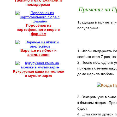
Гаспачо с баклажанами и
помидорами
Приметы на Пр
Традиции и приметы н
Поросёнок из
популярные:
картофельного пюре с
фаршем
Варенье из яблок и
1. Чтобы выдержать Ве
апельсинов
сесть за стол 7 раз, 
2. После последнего 
прикрыть овечьей шкур
Кукурузная каша на молоке
доме царила любовь.
в мультиварке
3. Вечером уже можно 
к близким людям. При 
будет.
4. Если кто-то другой 