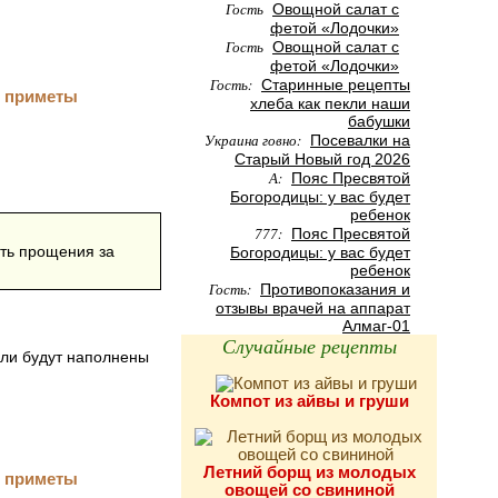
Гость
Овощной салат с
фетой «Лодочки»
Гость
Овощной салат с
фетой «Лодочки»
Гость:
Старинные рецепты
хлеба как пекли наши
бабушки
Украина говно:
Посевалки на
Старый Новый год 2026
А:
Пояс Пресвятой
Богородицы: у вас будет
ребенок
777:
Пояс Пресвятой
ить прощения за
Богородицы: у вас будет
ребенок
Гость:
Противопоказания и
отзывы врачей на аппарат
Алмаг-01
Случайные рецепты
сли будут наполнены
Компот из айвы и груши
Летний борщ из молодых
овощей со свининой