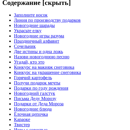
Содержание [
скрыть
]
Заполните носок
Линия по производству подарков
Новогодние шарады
Украсьте елку
Новогодние игры разума
Праздничный алфавит
Сочельник
Две истины и одна ложь
Назови новогоднюю песню
Угадай, кто это
Конкурс на макияж снеговика
Конкурс на украшение снеговика
Горячий картофель
Получи подарок мечты
Подарки по году рождения
Новогодний галстук
Письма Деду Морозу
Подарки от Деда Мороза
Новогодние блюда
Ёлочная цепочка
Караоке
Твистер
Игры с совестью