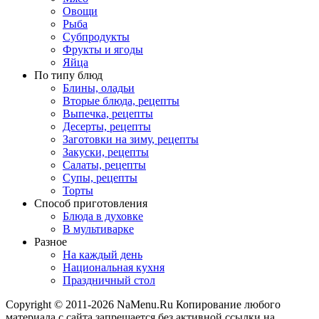
Овощи
Рыба
Субпродукты
Фрукты и ягоды
Яйца
По типу блюд
Блины, оладьи
Вторые блюда, рецепты
Выпечка, рецепты
Десерты, рецепты
Заготовки на зиму, рецепты
Закуски, рецепты
Салаты, рецепты
Супы, рецепты
Торты
Способ приготовления
Блюда в духовке
В мультиварке
Разное
На каждый день
Национальная кухня
Праздничный стол
Copyright © 2011-2026 NaMenu.Ru Копирование любого
материала с сайта запрещается без активной ссылки на