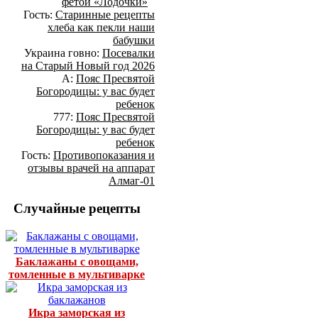
фетой «Лодочки»
Гость:
Старинные рецепты
хлеба как пекли наши
бабушки
Украина говно:
Посевалки
на Старый Новый год 2026
А:
Пояс Пресвятой
Богородицы: у вас будет
ребенок
777:
Пояс Пресвятой
Богородицы: у вас будет
ребенок
Гость:
Противопоказания и
отзывы врачей на аппарат
Алмаг-01
Случайные рецепты
Баклажаны с овощами,
томленные в мультиварке
Икра заморская из