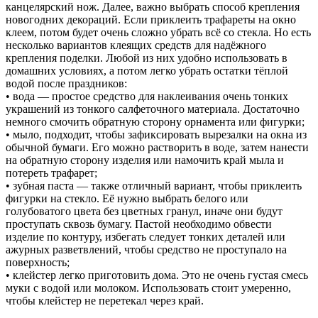
канцелярский нож. Далее, важно выбрать способ крепления
новогодних декораций. Если приклеить трафареты на окно
клеем, потом будет очень сложно убрать всё со стекла. Но есть
несколько вариантов клеящих средств для надёжного
крепления поделки. Любой из них удобно использовать в
домашних условиях, а потом легко убрать остатки тёплой
водой после праздников:
• вода — простое средство для наклеивания очень тонких
украшений из тонкого салфеточного материала. Достаточно
немного смочить обратную сторону орнамента или фигурки;
• мыло, подходит, чтобы зафиксировать вырезалки на окна из
обычной бумаги. Его можно растворить в воде, затем нанести
на обратную сторону изделия или намочить край мыла и
потереть трафарет;
• зубная паста — также отличный вариант, чтобы приклеить
фигурки на стекло. Её нужно выбрать белого или
голубоватого цвета без цветных гранул, иначе они будут
проступать сквозь бумагу. Пастой необходимо обвести
изделие по контуру, избегать следует тонких деталей или
ажурных разветвлений, чтобы средство не проступало на
поверхность;
• клейстер легко приготовить дома. Это не очень густая смесь
муки с водой или молоком. Использовать стоит умеренно,
чтобы клейстер не перетекал через край.