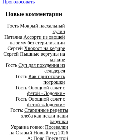
Проголосовать
Новые комментарии
Гость
Мокрый пасхальный
кулич
Наталия
Ассорти из овощей
на зиму без стерилизации
Сергей
Хворост на кефире
Сергей
Пышные вергуны на
кефире
Гость
Суп для похудения из
сельдерея
Гость
Как приготовить
потрошки
Гость
Овощной салат с
фетой «Лодочки»
Гость
Овощной салат с
фетой «Лодочки»
Гость:
Старинные рецепты
хлеба как пекли наши
бабушки
Украина говно:
Посевалки
на Старый Новый год 2026
А:
Пояс Пресвятой