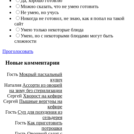
Да, хорошо готовлю
Можно сказать, что не умею готовить
Не умею, но учусь
Никогда не готовил, не знаю, как я попал на такой
сайт
Умею только некоторые блюда
Умею, но с некоторыми блюдами могут быть
сложности
Проголосовать
Новые комментарии
Гость
Мокрый пасхальный
кулич
Наталия
Ассорти из овощей
на зиму без стерилизации
Сергей
Хворост на кефире
Сергей
Пышные вергуны на
кефире
Гость
Суп для похудения из
сельдерея
Гость
Как приготовить
потрошки
Гость
Овощной салат с