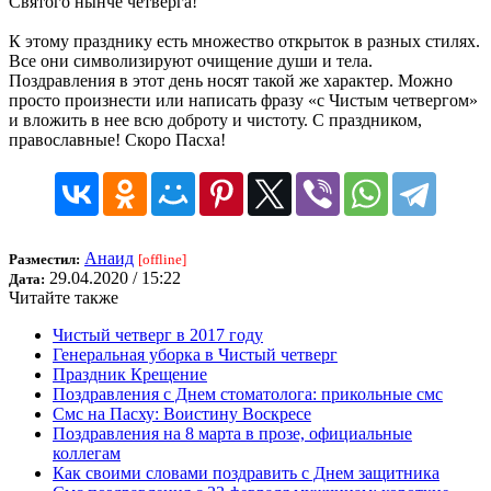
Святого нынче четверга!
К этому празднику есть множество открыток в разных стилях.
Все они символизируют очищение души и тела.
Поздравления в этот день носят такой же характер. Можно
просто произнести или написать фразу «с Чистым четвергом»
и вложить в нее всю доброту и чистоту. С праздником,
православные! Скоро Пасха!
Анаид
Разместил:
[offline]
29.04.2020 / 15:22
Дата:
Читайте также
Чистый четверг в 2017 году
Генеральная уборка в Чистый четверг
Праздник Крещение
Поздравления с Днем стоматолога: прикольные смс
Смс на Пасху: Воистину Воскресе
Поздравления на 8 марта в прозе, официальные
коллегам
Как своими словами поздравить с Днем защитника