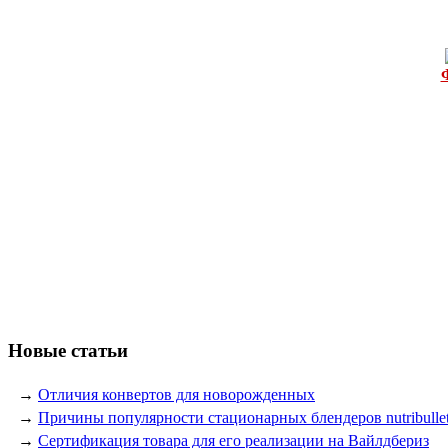
Новые статьи
→
Отличия конвертов для новорожденных
→
Причины популярности стационарных блендеров nutribulle
→
Сертификация товара для его реализации на Вайлдбериз