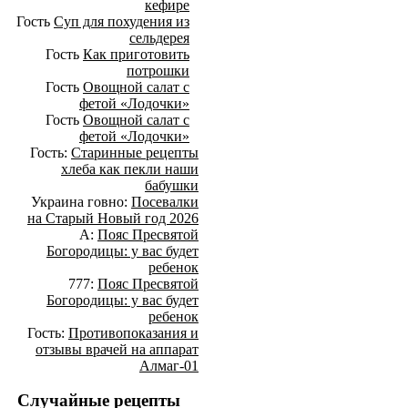
кефире
Гость
Суп для похудения из
сельдерея
Гость
Как приготовить
потрошки
Гость
Овощной салат с
фетой «Лодочки»
Гость
Овощной салат с
фетой «Лодочки»
Гость:
Старинные рецепты
хлеба как пекли наши
бабушки
Украина говно:
Посевалки
на Старый Новый год 2026
А:
Пояс Пресвятой
Богородицы: у вас будет
ребенок
777:
Пояс Пресвятой
Богородицы: у вас будет
ребенок
Гость:
Противопоказания и
отзывы врачей на аппарат
Алмаг-01
Случайные рецепты