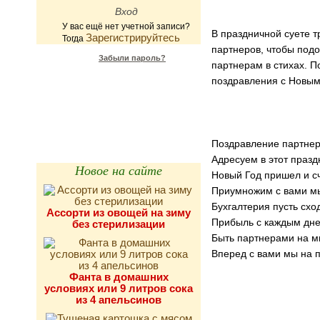
У вас ещё нет учетной записи?
В праздничной суете т
Зарегистрируйтесь
Тогда
партнеров, чтобы подо
Забыли пароль?
партнерам в стихах. 
поздравления с Новым
Калькулятор
калорийности
Поздравление партне
Адресуем в этот празд
Новое на сайте
Новый Год пришел и сч
Приумножим с вами мы
Бухгалтерия пусть сход
Ассорти из овощей на зиму
Прибыль с каждым дне
без стерилизации
Быть партнерами на м
Вперед с вами мы на п
Фанта в домашних
условиях или 9 литров сока
из 4 апельсинов