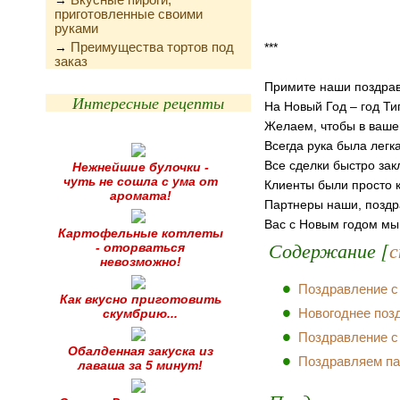
→
приготовленные своими
руками
Преимущества тортов под
→
***
заказ
Примите наши поздра
Интересные рецепты
На Новый Год – год Ти
Желаем, чтобы в ваше
Всегда рука была легк
Все сделки быстро зак
Нежнейшие булочки -
чуть не сошла с ума от
Клиенты были просто к
аромата!
Партнеры наши, позд
Вас с Новым годом мы
Картофельные котлеты
Содержание [
с
- оторваться
невозможно!
Поздравление с
Как вкусно приготовить
Новогоднее поз
скумбрию...
Поздравление с
Обалденная закуска из
Поздравляем па
лаваша за 5 минут!