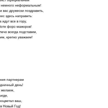
текст официальный
ы немного неформальным!
м вас дружески поздравить,
ес здесь направить:
 идут все в гору,
аботе форс-мажоров!
лечо всегда подставим,
им, крепко уважаем!
ения партнерам
дничный день!
 желаем,
игде,
роцветал ваш,
в Новый Год!