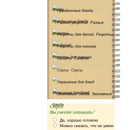
блюда
Праздничные блюда
Разные
рецепты
Рецепты
для детей
Рецепты для пикника
Салаты
Соусы
Украшения для блюд
Экономные
блюда
Опрос
Вы умеете готовить?
Да, хорошо готовлю
Можно сказать, что не умею