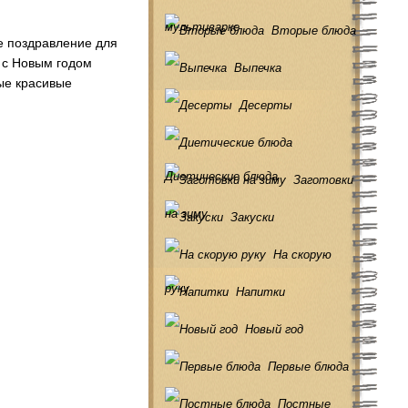
мультиварке
Вторые блюда
е поздравление для
я с Новым годом
Выпечка
ые красивые
Десерты
Диетические блюда
Заготовки
на зиму
Закуски
На скорую
руку
Напитки
Новый год
Первые блюда
Постные