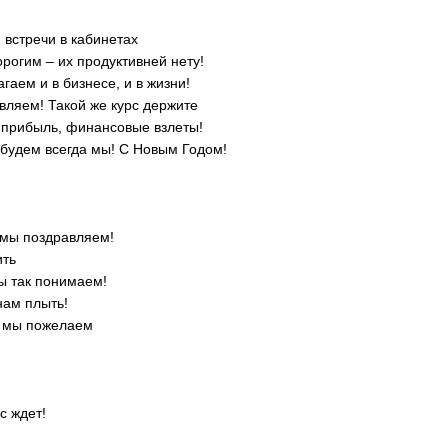
 встречи в кабинетах
рогим – их продуктивней нету!
гаем и в бизнесе, и в жизни!
авляем! Такой же курс держите
, прибыль, финансовые взлеты!
будем всегда мы! С Новым Годом!
 мы поздравляем!
ить
мы так понимаем!
нам плыть!
у мы пожелаем
!
с ждет!