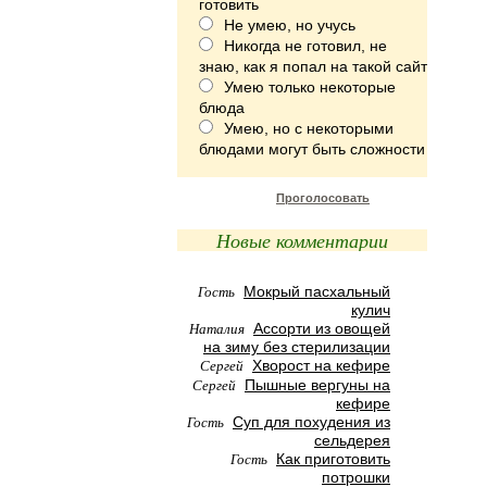
готовить
Не умею, но учусь
Никогда не готовил, не
знаю, как я попал на такой сайт
Умею только некоторые
блюда
Умею, но с некоторыми
блюдами могут быть сложности
Проголосовать
Новые комментарии
Гость
Мокрый пасхальный
кулич
Наталия
Ассорти из овощей
на зиму без стерилизации
Сергей
Хворост на кефире
Сергей
Пышные вергуны на
кефире
Гость
Суп для похудения из
сельдерея
Гость
Как приготовить
потрошки