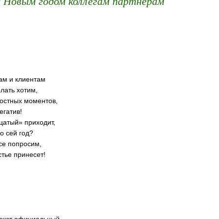
с Новым годом коллегам партнерам
ам и клиентам
лать хотим,
остных моментов,
егатив!
цатый» приходит,
о сей год?
се попросим,
стье принесет!