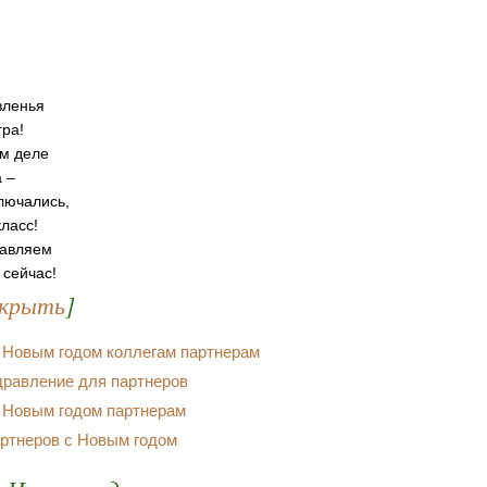
вленья
гра!
м деле
а –
лючались,
ласс!
равляем
 сейчас!
крыть
]
 Новым годом коллегам партнерам
дравление для партнеров
 Новым годом партнерам
ртнеров с Новым годом