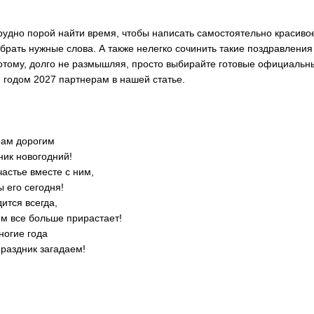
рудно порой найти время, чтобы написать самостоятельно красиво
брать нужные слова. А также нелегко сочинить такие поздравлени
Потому, долго не размышляя, просто выбирайте готовые официальн
 годом 2027 партнерам в нашей статье.
рам дорогим
ник новогодний!
астье вместе с ним,
 его сегодня!
ится всегда,
м все больше прирастает!
ногие года
раздник загадаем!