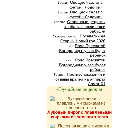
Гость
Овощной салат с
фетой «Лодочки»
Гость
Овощной салат с
фетой «Лодочки»
Гость:
Старинные рецепты
хлеба как пекли наши
бабушки
Украина говно:
Посевалки на
Старый Новый год 2026
А:
Пояс Пресвятой
Богородицы: у вас будет
ребенок
777:
Пояс Пресвятой
Богородицы: у вас будет
ребенок
Гость:
Противопоказания и
отзывы врачей на аппарат
Алмаг-01
Случайные рецепты
Луковый пирог с плавлеными
сырками из слоеного теста