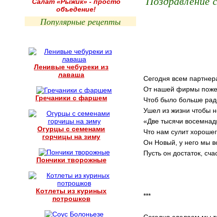
Поздравление 
Салат «Рыжик» - просто
объедение!
Популярные рецепты
Ленивые чебуреки из
лаваша
Сегодня всем партнер
От нашей фирмы поже
Гречаники с фаршем
Чтоб было больше рад
Ушел из жизни чтобы н
«Две тысячи восемнад
Огурцы с семенами
Что нам сулит хорошег
горчицы на зиму
Он Новый, у него мы в
Пусть он достаток, сча
Пончики творожные
Котлеты из куриных
***
потрошков