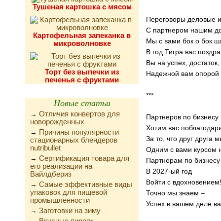
Тушеная картошка с мясом
Переговоры деловые и
С партнером нашим до
Картофельная запеканка в
Мы с вами бок о бок ша
микроволновке
В год Тигра вас поздр
Вы на успех, достаток
Торт без выпечки из
Надежной вам опорой 
печенья с фруктами
***
Новые статьи
Отличия конвертов для
→
Партнеров по бизнесу
новорожденных
Хотим вас поблагодар
Причины популярности
→
За то, что друг друга 
стационарных блендеров
nutribullet
Одним с вами курсом 
Сертификация товара для
→
Партнерам по бизнес
его реализации на
В 2027-ый год
Вайлдбериз
Войти с вдохновением
Самые эффективные виды
→
упаковок для пищевой
Точно мы знаем –
промышленности
Успех в вашем деле ва
Заготовки на зиму
→
Вкусные пироги,